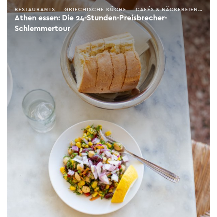
RESTAURANTS
GRIECHISCHE KÜCHE
CAFÉS & BÄCKEREIEN
RE
Athen essen: Die 24-Stunden-Preisbrecher-
Schlemmertour