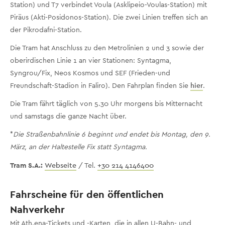
Station) und T7 verbindet Voula (Asklipeio-Voulas-Station) mit
Piräus (Akti-Posidonos-Station). Die zwei Linien treffen sich an
der Pikrodafni-Station.
Die Tram hat Anschluss zu den Metrolinien 2 und 3 sowie der
oberirdischen Linie 1 an vier Stationen: Syntagma,
Syngrou/Fix, Neos Kosmos und SEF (Frieden-und
Freundschaft-Stadion in Faliro). Den Fahrplan finden Sie
hier
.
Die Tram fährt täglich von 5.30 Uhr morgens bis Mitternacht
und samstags die ganze Nacht über.
*
Die Straßenbahnlinie 6 beginnt und endet bis Montag, den 9.
März, an der Haltestelle Fix statt Syntagma.
Tram S.A.:
Webseite
/ Tel.
+30 214 4146400
Fahrscheine für den öffentlichen
Nahverkehr
Mit Ath.ena-Tickets und -Karten, die in allen U-Bahn- und