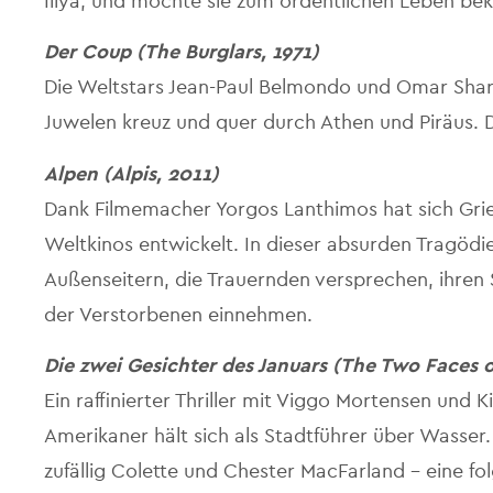
Illya, und möchte sie zum ordentlichen Leben be
Der Coup (The Burglars, 1971)
Die Weltstars Jean-Paul Belmondo und Omar Shari
Juwelen kreuz und quer durch Athen und Piräus. D
Alpen (Alpis, 2011)
Dank Filmemacher Yorgos Lanthimos hat sich Gr
Weltkinos entwickelt. In dieser absurden Tragöd
Außenseitern, die Trauernden versprechen, ihren S
der Verstorbenen einnehmen.
Die zwei Gesichter des Januars (The Two Faces o
Ein raffinierter Thriller mit Viggo Mortensen und K
Amerikaner hält sich als Stadtführer über Wasser.
zufällig Colette und Chester MacFarland – eine 