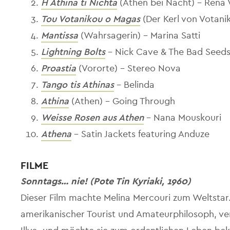
H Athina ti Nichta
(Athen bei Nacht) - Rena
Tou Votanikou o Magas
(Der Kerl von Votanik
Mantissa
(Wahrsagerin) - Marina Satti
Lightning Bolts
- Nick Cave & The Bad Seed
Proastia
(Vororte) - Stereo Nova
Tango tis Athinas
- Belinda
Athina
(Athen) - Going Through
Weisse Rosen aus Athen
- Nana Mouskouri
Athena
- Satin Jackets featuring Anduze
FILME
Sonntags… nie! (Pote Tin Kyriaki, 1960)
Dieser Film machte Melina Mercouri zum Weltstar.
amerikanischer Tourist und Amateurphilosoph, verl