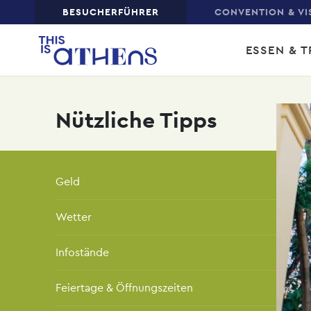
Top
BESUCHERFÜHRER
CONVENTION & VI
Skip
Main
to
ESSEN & T
main
navi
content
Nützliche Tipps
Geld
Wetter
Infostände
Feiertage & Öffnungszeiten