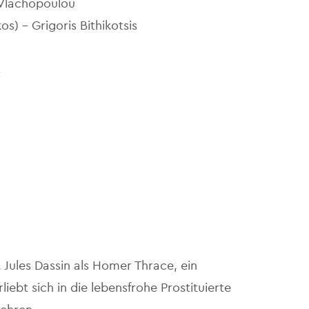
 Vlachopoulou
os) - Grigoris Bithikotsis
s
 Jules Dassin als Homer Thrace, ein
iebt sich in die lebensfrohe Prostituierte