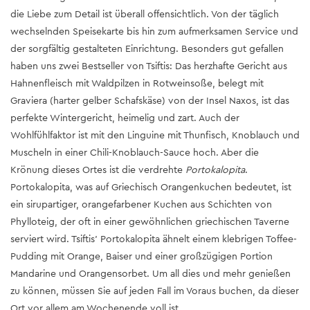
die Liebe zum Detail ist überall offensichtlich. Von der täglich
wechselnden Speisekarte bis hin zum aufmerksamen Service und
der sorgfältig gestalteten Einrichtung. Besonders gut gefallen
haben uns zwei Bestseller von Tsiftis: Das herzhafte Gericht aus
Hahnenfleisch mit Waldpilzen in Rotweinsoße, belegt mit
Graviera (harter gelber Schafskäse) von der Insel Naxos, ist das
perfekte Wintergericht, heimelig und zart. Auch der
Wohlfühlfaktor ist mit den Linguine mit Thunfisch, Knoblauch und
Muscheln in einer Chili-Knoblauch-Sauce hoch. Aber die
Krönung dieses Ortes ist die verdrehte
Portokalopita
.
Portokalopita, was auf Griechisch Orangenkuchen bedeutet, ist
ein sirupartiger, orangefarbener Kuchen aus Schichten von
Phylloteig, der oft in einer gewöhnlichen griechischen Taverne
serviert wird. Tsiftis' Portokalopita ähnelt einem klebrigen Toffee-
Pudding mit Orange, Baiser und einer großzügigen Portion
Mandarine und Orangensorbet. Um all dies und mehr genießen
zu können, müssen Sie auf jeden Fall im Voraus buchen, da dieser
Ort vor allem am Wochenende voll ist.