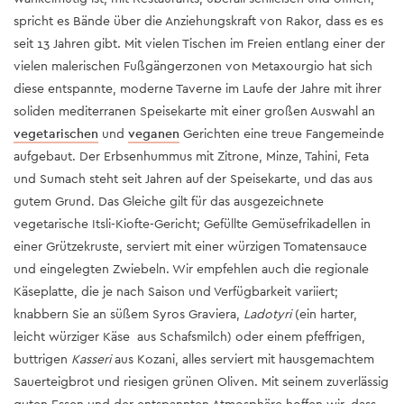
spricht es Bände über die Anziehungskraft von Rakor, dass es es
seit 13 Jahren gibt. Mit vielen Tischen im Freien entlang einer der
vielen malerischen Fußgängerzonen von Metaxourgio hat sich
diese entspannte, moderne Taverne im Laufe der Jahre mit ihrer
soliden mediterranen Speisekarte mit einer großen Auswahl an
vegetarischen
und
veganen
Gerichten eine treue Fangemeinde
aufgebaut. Der Erbsenhummus mit Zitrone, Minze, Tahini, Feta
und Sumach steht seit Jahren auf der Speisekarte, und das aus
gutem Grund. Das Gleiche gilt für das ausgezeichnete
vegetarische Itsli-Kiofte-Gericht; Gefüllte Gemüsefrikadellen in
einer Grützekruste, serviert mit einer würzigen Tomatensauce
und eingelegten Zwiebeln. Wir empfehlen auch die regionale
Käseplatte, die je nach Saison und Verfügbarkeit variiert;
knabbern Sie an süßem Syros Graviera,
Ladotyri
(ein harter,
leicht würziger Käse aus Schafsmilch) oder einem pfeffrigen,
buttrigen
Kasseri
aus Kozani, alles serviert mit hausgemachtem
Sauerteigbrot und riesigen grünen Oliven. Mit seinem zuverlässig
guten Essen und der entspannten Atmosphäre hoffen wir, dass