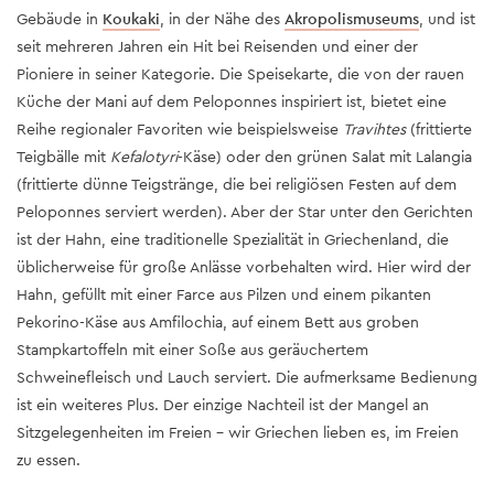
Gebäude in
Koukaki
, in der Nähe des
Akropolismuseums
, und ist
seit mehreren Jahren ein Hit bei Reisenden und einer der
Pioniere in seiner Kategorie. Die Speisekarte, die von der rauen
Küche der Mani auf dem Peloponnes inspiriert ist, bietet eine
Reihe regionaler Favoriten wie beispielsweise
Travihtes
(frittierte
Teigbälle mit
Kefalotyri
-Käse) oder den grünen Salat mit Lalangia
(frittierte dünne Teigstränge, die bei religiösen Festen auf dem
Peloponnes serviert werden). Aber der Star unter den Gerichten
ist der Hahn, eine traditionelle Spezialität in Griechenland, die
üblicherweise für große Anlässe vorbehalten wird. Hier wird der
Hahn, gefüllt mit einer Farce aus Pilzen und einem pikanten
Pekorino-Käse aus Amfilochia, auf einem Bett aus groben
Stampkartoffeln mit einer Soße aus geräuchertem
Schweinefleisch und Lauch serviert. Die aufmerksame Bedienung
ist ein weiteres Plus. Der einzige Nachteil ist der Mangel an
Sitzgelegenheiten im Freien - wir Griechen lieben es, im Freien
zu essen.