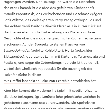
zugezogen wurden. Der Hauptgrund waren die Menschen
dahinter. Pharaoh ist die Idee des gefeierten Küchenchefs
Manolis Papoutsakis, des Weltreisenden und Geschmacksjägers
Fotis Vallatos, des Weinexperten Perry Panagiotakopoulos und
des echten Verdi-Baritons Dimitris Platanias. Ein kurzer Blick auf
die Speisekarte und die Einbeziehung des Pharaos in diese
Geschichte über die moderne griechische Küche mag seltsam
erscheinen. Auf der Speisekarte stehen Klassiker wie
Lahanadolmades
(gefüllte Kohlblätter), Horta (gekochtes
Blattgemüse), gebratenes Lamm mit Kartoffeln, Taramosalata und
Pastitsio, und sogar die Zubereitungsmethode ist traditionell,
wobei sich Chefkoch Papoutsakis für die Rauchigkeit der
Holzofenküche in dieser
mit Graffiti bedeckten Ecke von Exarchia
entschieden hat.
Aber hier kommt die Moderne ins Spiel, mit subtilen Akzenten,
die dazu beitragen, (groß)mütterliche griechische Gerichte in
gehobene Hausmannskost zu verwandeln. Die Speisekarte
richtet sich nach den Jahreszeiten, die Zutaten werden sorgfältig