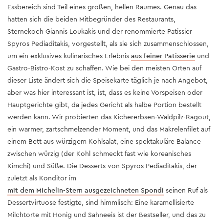
Essbereich sind Teil eines großen, hellen Raumes. Genau das
hatten sich die beiden Mitbegründer des Restaurants,
Sternekoch Giannis Loukakis und der renommierte Patissier
Spyros Pediaditakis, vorgestellt, als sie sich zusammenschlossen,
um ein exklusives kulinarisches Erlebnis
aus feiner Patisserie
und
Gastro-Bistro-Kost zu schaffen. Wie bei den meisten Orten auf
dieser Liste ändert sich die Speisekarte täglich je nach Angebot,
aber was hier interessant ist, ist, dass es keine Vorspeisen oder
Hauptgerichte gibt, da jedes Gericht als halbe Portion bestellt
werden kann. Wir probierten das Kichererbsen-Waldpilz-Ragout,
ein warmer, zartschmelzender Moment, und das Makrelenfilet auf
einem Bett aus würzigem Kohlsalat, eine spektakuläre Balance
zwischen würzig (der Kohl schmeckt fast wie koreanisches
Kimchi) und Süße. Die Desserts von Spyros Pediaditakis, der
zuletzt als Konditor im
mit dem Michelin-Stern ausgezeichneten Spondi
seinen Ruf als
Dessertvirtuose festigte, sind himmlisch: Eine karamellisierte
Milchtorte mit Honig und Sahneeis ist der Bestseller, und das zu