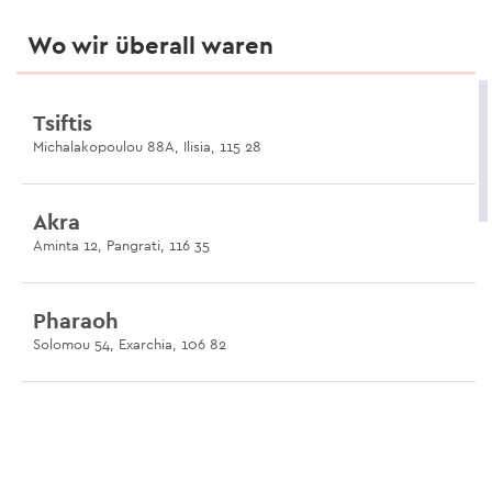
Wo wir überall waren
Tsiftis
Michalakopoulou 88A, Ilisia, 115 28
Akra
Aminta 12, Pangrati, 116 35
Pharaoh
Solomou 54, Exarchia, 106 82
Taverna ton Filon
66 Argous, Kolonos, 104 41