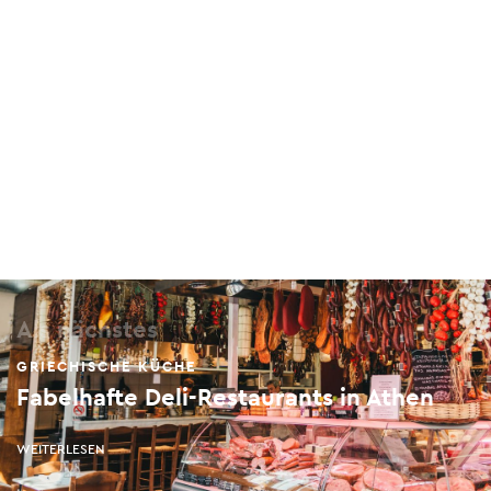
Fita
Ntourm 1, Neos Kosmos, 117 45
Rakor
Plateon 10, Gazi, 104 35
Mani Mani
10 Falirou, Koukaki, 117 42
Als nächstes
GRIECHISCHE KÜCHE
Fabelhafte Deli-Restaurants in Athen
WEITERLESEN