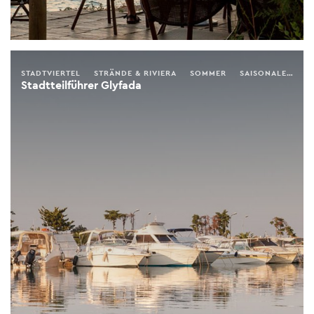
STADTVIERTEL
STRÄNDE & RIVIERA
SOMMER
SAISONALER FÜHRER
Stadtteilführer Glyfada