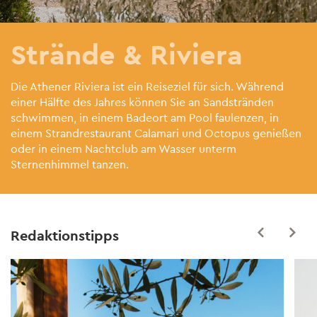
Strände & Riviera
Die Athener Riviera ist ein Reiseziel für sich. Während
einer Hälfte des Jahres können Sie an Sandstränden
schwimmen, in einem Badeort am Pool faulenzen, in
einem Strandrestaurant Calamari und Octopus genießen
oder in einem Nachtclub am Wasser unterm
Sternenhimmel tanzen.
Redaktionstipps