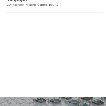
1 Aristeidou, Historic Centre, 105 59
Hoocut
Platia Agias Irinis 9, Monastiraki, 105 63
Mikres Cyclades
56 Pantazi, Ilioupoli, 163 46
The Clumsies
30 Praxitelous, Historic Centre, 105 61
Pharaoh
Solomou 54, Exarchia, 106 82