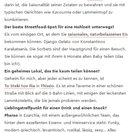
darin ist, die Saisonalität seiner Zutaten zu bewahren und sie mit
typischen Gerichten wie
Kavourma
oder Lammeintopf zu
kombinieren.
Der beste Streetfood-Spot für eine Mahlzeit unterwegs?
Eis vom einzigen Ort, an dem Sie
saisonales, naturbelassenes Eis
bekommen können: Django Gelato von Konstantinos
Karakatsanis. Die Sorbets sind der Hauptgrund für einen Besuch.
Sie können sie sogar mit Ihrem 6 Monate alten Baby teilen (das
bin ich!).
Ein geheimes Lokal, das Sie kaum teilen können?
Geheim für mich, aber jeder scheint es zu kennen, ist
To Steki tou Ilia
in
Thissio
. Es ist eine Taverne in einer schönen
Straße mit Blick auf die S-Bahn-Linien, mit einigen der leckersten
Lammkoteletts, die Sie jemals probieren werden.
Lieblingstreffpunkt für einen Drink und einen Snack?
Pharao
in Exarchia, mit einem außergewöhnlichen Team, das
hinter dem exzellenten Essens- und Weinservice steht. Funky,
modern griechisch, levantinisch, rustikal, lässig, sexy... Alles