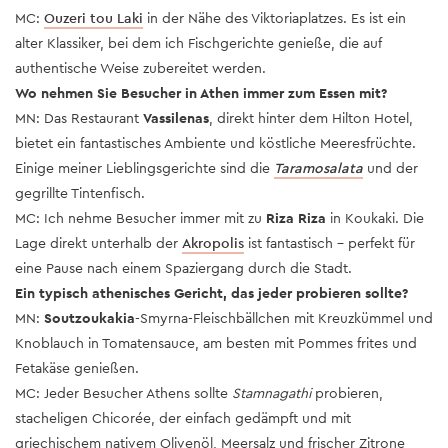
MC:
Ouzeri tou Laki
in der Nähe des Viktoriaplatzes. Es ist ein
alter Klassiker, bei dem ich Fischgerichte genieße, die auf
authentische Weise zubereitet werden.
Wo nehmen Sie Besucher in Athen immer zum Essen mit?
MN: Das Restaurant
Vassilenas
, direkt hinter dem Hilton Hotel,
bietet ein fantastisches Ambiente und köstliche Meeresfrüchte.
Einige meiner Lieblingsgerichte sind die
Taramosalata
und der
gegrillte Tintenfisch.
MC: Ich nehme Besucher immer mit zu
Riza Riza
in Koukaki. Die
Lage direkt unterhalb der
Akropolis
ist fantastisch – perfekt für
eine Pause nach einem Spaziergang durch die Stadt.
Ein typisch athenisches Gericht, das jeder probieren sollte?
MN:
Soutzoukakia
-Smyrna-Fleischbällchen mit Kreuzkümmel und
Knoblauch in Tomatensauce, am besten mit Pommes frites und
Fetakäse genießen.
MC: Jeder Besucher Athens sollte
Stamnagathi
probieren,
stacheligen Chicorée, der einfach gedämpft und mit
griechischem nativem Olivenöl, Meersalz und frischer Zitrone