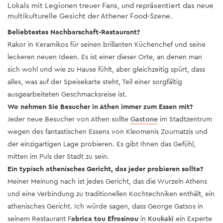
Lokals mit Legionen treuer Fans, und repräsentiert das neue
multikulturelle Gesicht der Athener Food-Szene.
Beliebtestes Nachbarschaft-Restaurant?
Rakor in Keramikos für seinen brillanten Küchenchef und seine
leckeren neuen Ideen. Es ist einer dieser Orte, an denen man
sich wohl und wie zu Hause fühlt, aber gleichzeitig spürt, dass
alles, was auf der Speisekarte steht, Teil einer sorgfältig
ausgearbeiteten Geschmacksreise ist.
Wo nehmen Sie Besucher in Athen immer zum Essen mit?
Jeder neue Besucher von Athen sollte
Gastone
im Stadtzentrum
wegen des fantastischen Essens von Kleomenis Zournatzis und
der einzigartigen Lage probieren. Es gibt Ihnen das Gefühl,
mitten im Puls der Stadt zu sein.
Ein typisch athenisches Gericht, das jeder probieren sollte?
Meiner Meinung nach ist jedes Gericht, das die Wurzeln Athens
und eine Verbindung zu traditionellen Kochtechniken enthält, ein
athenisches Gericht. Ich würde sagen, dass George Gatsos in
seinem Restaurant F
abrica tou Efrosinou
in
Koukaki
ein Experte