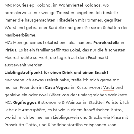
MN: Mouries epi Kolono, im
Wohnviertel Kolonos
, wo
normalerweise nur wenige Touristen hingehen. Ich bestelle
immer die hausgemachten Frikadellen mit Pommes, gegrillter
Wurst und gebratener Sardelle und genieße sie im Schatten der
Maulbeerbäume.
MC: Mein geheimes Lokal ist ein Lokal namens
Psarokastella
in
Piräus
. Es ist ein familiengeführtes Lokal, das nur die frischesten
Meeresfrüchte serviert, die täglich auf dem Fischmarkt
ausgewählt werden.
Lieblingstreffpunkt für einen Drink und einen Snack?
MN: Wenn ich etwas Freizeit habe, treffe ich mich gerne mit
meinen Freunden im
Cava Vegera
im Küstenvorort
Voula
und
genieße ein oder zwei Gläser von der umfangreichen Weinkarte.
MC:
Gigifioggos
Bistronomie & Weinbar im Stadtteil Peristeri. Ich
liebe die Atmosphäre, es ist wie in einem französischen Bistro,
wo ich mich bei meinem Lieblingswein und Snacks wie Pinsa mit
Prosciutto Cotto, und Rindfleischtortillas entspannen kann.