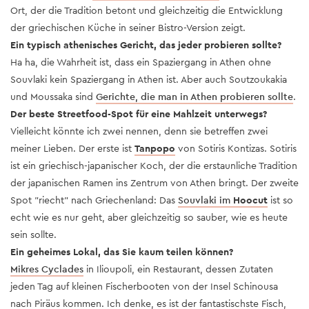
Ort, der die Tradition betont und gleichzeitig die Entwicklung
der griechischen Küche in seiner Bistro-Version zeigt.
Ein typisch athenisches Gericht, das jeder probieren sollte?
Ha ha, die Wahrheit ist, dass ein Spaziergang in Athen ohne
Souvlaki kein Spaziergang in Athen ist. Aber auch Soutzoukakia
und Moussaka sind
Gerichte, die man in Athen probieren sollte
.
Der beste Streetfood-Spot für eine Mahlzeit unterwegs?
Vielleicht könnte ich zwei nennen, denn sie betreffen zwei
meiner Lieben. Der erste ist
Tanpopo
von Sotiris Kontizas. Sotiris
ist ein griechisch-japanischer Koch, der die erstaunliche Tradition
der japanischen Ramen ins Zentrum von Athen bringt. Der zweite
Spot "riecht" nach Griechenland: Das
Souvlaki im
Hoocut
ist so
echt wie es nur geht, aber gleichzeitig so sauber, wie es heute
sein sollte.
Ein geheimes Lokal, das Sie kaum teilen können?
Mikres Cyclades
in Ilioupoli, ein Restaurant, dessen Zutaten
jeden Tag auf kleinen Fischerbooten von der Insel Schinousa
nach Piräus kommen. Ich denke, es ist der fantastischste Fisch,