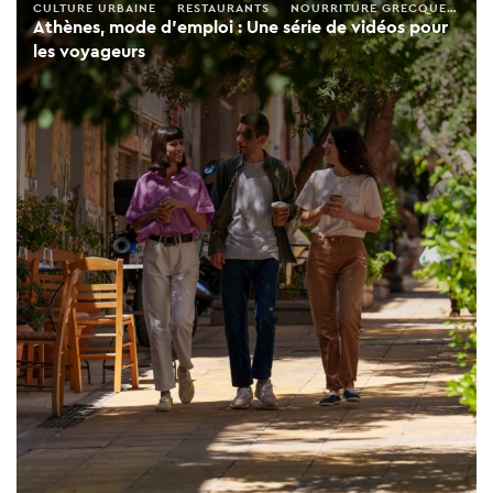
CULTURE URBAINE
RESTAURANTS
NOURRITURE GRECQUE
MAN
Athènes, mode d’emploi : Une série de vidéos pour
les voyageurs