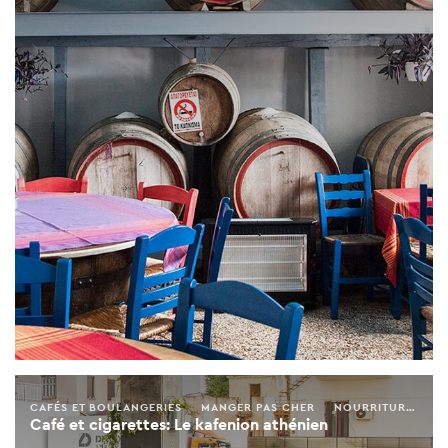
CAFÉS ET BOULANGERIES
MANGER PAS CHER
NOURRITURE GRECQUE
Café et cigarettes: Le kafenion athénien