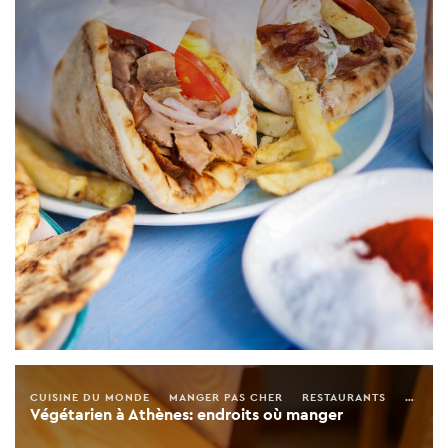
CUISINE DU MONDE
MANGER PAS CHER
RESTAURANTS
LGBT+
Végétarien à Athènes: endroits où manger