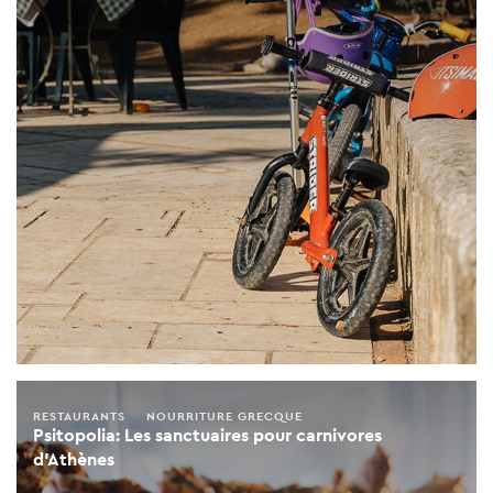
RESTAURANTS
NOURRITURE GRECQUE
Psitopolia: Les sanctuaires pour carnivores
d'Athènes