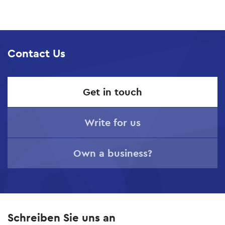
Skip
to
main
Contact Us
content
Get in touch
Write for us
Own a business?
Schreiben Sie uns an