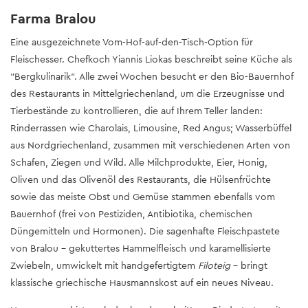
Farma Bralou
Eine ausgezeichnete Vom-Hof-auf-den-Tisch-Option für
Fleischesser. Chefkoch Yiannis Liokas beschreibt seine Küche als
"Bergkulinarik". Alle zwei Wochen besucht er den Bio-Bauernhof
des Restaurants in Mittelgriechenland, um die Erzeugnisse und
Tierbestände zu kontrollieren, die auf Ihrem Teller landen:
Rinderrassen wie Charolais, Limousine, Red Angus; Wasserbüffel
aus Nordgriechenland, zusammen mit verschiedenen Arten von
Schafen, Ziegen und Wild. Alle Milchprodukte, Eier, Honig,
Oliven und das Olivenöl des Restaurants, die Hülsenfrüchte
sowie das meiste Obst und Gemüse stammen ebenfalls vom
Bauernhof (frei von Pestiziden, Antibiotika, chemischen
Düngemitteln und Hormonen). Die sagenhafte Fleischpastete
von Bralou - gekuttertes Hammelfleisch und karamellisierte
Zwiebeln, umwickelt mit handgefertigtem
Filoteig
- bringt
klassische griechische Hausmannskost auf ein neues Niveau.