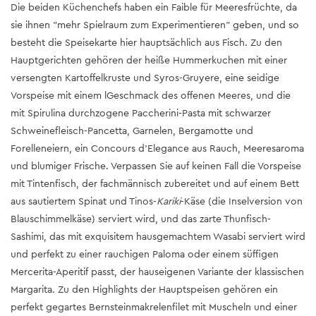
Die beiden Küchenchefs haben ein Faible für Meeresfrüchte, da
sie ihnen "mehr Spielraum zum Experimentieren" geben, und so
besteht die Speisekarte hier hauptsächlich aus Fisch. Zu den
Hauptgerichten gehören der heiße Hummerkuchen mit einer
versengten Kartoffelkruste und Syros-Gruyere, eine seidige
Vorspeise mit einem lGeschmack des offenen Meeres, und die
mit Spirulina durchzogene Paccherini-Pasta mit schwarzer
Schweinefleisch-Pancetta, Garnelen, Bergamotte und
Forelleneiern, ein Concours d'Elegance aus Rauch, Meeresaroma
und blumiger Frische. Verpassen Sie auf keinen Fall die Vorspeise
mit Tintenfisch, der fachmännisch zubereitet und auf einem Bett
aus sautiertem Spinat und Tinos-
Kariki
-Käse (die Inselversion von
Blauschimmelkäse) serviert wird, und das zarte Thunfisch-
Sashimi, das mit exquisitem hausgemachtem Wasabi serviert wird
und perfekt zu einer rauchigen Paloma oder einem süffigen
Mercerita-Aperitif passt, der hauseigenen Variante der klassischen
Margarita. Zu den Highlights der Hauptspeisen gehören ein
perfekt gegartes Bernsteinmakrelenfilet mit Muscheln und einer