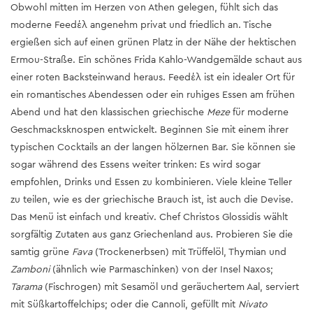
Obwohl mitten im Herzen von Athen gelegen, fühlt sich das
moderne Feedέλ angenehm privat und friedlich an. Tische
ergießen sich auf einen grünen Platz in der Nähe der hektischen
Ermou-Straße. Ein schönes Frida Kahlo-Wandgemälde schaut aus
einer roten Backsteinwand heraus. Feedέλ ist ein idealer Ort für
ein romantisches Abendessen oder ein ruhiges Essen am frühen
Abend und hat den klassischen griechische
Meze
für moderne
Geschmacksknospen entwickelt. Beginnen Sie mit einem ihrer
typischen Cocktails an der langen hölzernen Bar. Sie können sie
sogar während des Essens weiter trinken: Es wird sogar
empfohlen, Drinks und Essen zu kombinieren. Viele kleine Teller
zu teilen, wie es der griechische Brauch ist, ist auch die Devise.
Das Menü ist einfach und kreativ. Chef Christos Glossidis wählt
sorgfältig Zutaten aus ganz Griechenland aus. Probieren Sie die
samtig grüne
Fava
(Trockenerbsen) mit Trüffelöl, Thymian und
Zamboni
(ähnlich wie Parmaschinken) von der Insel Naxos;
Tarama
(Fischrogen) mit Sesamöl und geräuchertem Aal, serviert
mit Süßkartoffelchips; oder die Cannoli, gefüllt mit
Nivato