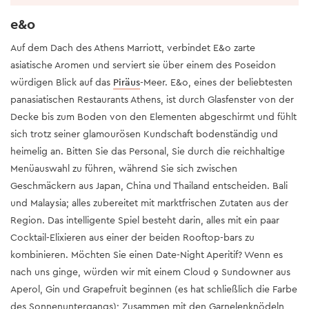
e&o
Auf dem Dach des Athens Marriott, verbindet E&o zarte
asiatische Aromen und serviert sie über einem des Poseidon
würdigen Blick auf das
Piräus
-Meer. E&o, eines der beliebtesten
panasiatischen Restaurants Athens, ist durch Glasfenster von der
Decke bis zum Boden von den Elementen abgeschirmt und fühlt
sich trotz seiner glamourösen Kundschaft bodenständig und
heimelig an. Bitten Sie das Personal, Sie durch die reichhaltige
Menüauswahl zu führen, während Sie sich zwischen
Geschmäckern aus Japan, China und Thailand entscheiden. Bali
und Malaysia; alles zubereitet mit marktfrischen Zutaten aus der
Region. Das intelligente Spiel besteht darin, alles mit ein paar
Cocktail-Elixieren aus einer der beiden Rooftop-bars zu
kombinieren. Möchten Sie einen Date-Night Aperitif? Wenn es
nach uns ginge, würden wir mit einem Cloud 9 Sundowner aus
Aperol, Gin und Grapefruit beginnen (es hat schließlich die Farbe
des Sonnenuntergangs); Zusammen mit den Garnelenknödeln