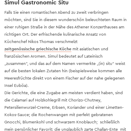
Simul Gastronomic Situ
Falls Sie einen romantischen Abend zu zweit verbringen
möchten, sind Sie in diesem wunderschön beleuchteten Raum in
einer ruhigen Straße in der Nähe des Athener Konzerthauses am
richtigen Ort. Der erfrischende kulinarische Ansatz von
Küchenchef Nikos Thomas verschmelzt
zeitgenössische griechische Küche
mit asiatischen und
französischen Aromen. Simul bedeutet auf Lateinisch
„zusammen“, und das auf dem Namen vermerkte „(in) situ“ weist
auf die besten lokalen Zutaten hin (beispielsweise kommen alle
Meeresfrüchte direkt von einem Fischer auf der nahe gelegenen
Insel Euböa).
Die Gerichte, die eine Zugabe am meisten verdient haben, sind
die Calamari auf Holzkohlegrill mit Chorizo-Chutney,
Petersilienwurzel-Creme, Erbsen, Koriander und einer Limetten-
Kokos-Sauce; die Rochenwangen mit perfekt gebratenen
Gnocchi, Blumenkohl und schwarzem Knoblauch; schließlich
mein persönlicher Favorit: die unglaublich zarte Challan-Ente mit