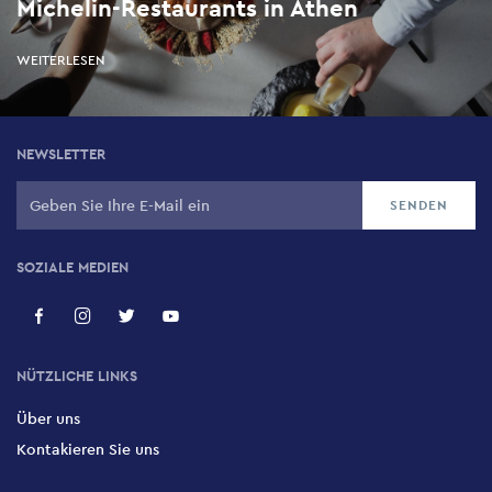
Michelin-Restaurants in Athen
Papadakis
Fokilidou 15, Kolonaki, 106 71
WEITERLESEN
NEWSLETTER
SOZIALE MEDIEN
NÜTZLICHE LINKS
Über uns
Kontakieren Sie uns