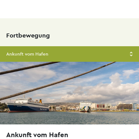
Skip
to
main
Fortbewegung
content
Ankunft vom Hafen
Ankunft vom Hafen