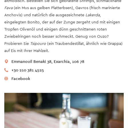
altmodisch. Bestellen Sie sich gebratene Shrimps, schmackhafte
Fava
(ein Mus aus gelben Platterbsen), Gavros (frisch marinierte
Anchovis) und natürlich die ausgezeichnete
Lakerda
,
eingelegten Bonito, der auf der Zunge zergeht und mit einigen
Tropfen Olivenöl und einigen dünn geschnittenen roten
Zwiebelringen noch besser schmeckt. Genug von Ouzo?
Probieren Sie
Tsipouro
(ein Traubendestillat, ähnlich wie Grappa)
auf Eis mit Ihrer Mahlzeit.
Emmanouil Benaki 38, Exarchia, 106 78
+30 210 381 4525
Facebook