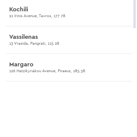
Kochili
21 Irinis Avenue, Tavros, 177 78
Vassilenas
13 Vrasida, Pangrati, 115 28
Margaro
126 Hatzikyriakou Avenue, Piraeus, 185 38
Cookoovaya
2A Hatzigianni Mexi, Ilissia, 115 28
Oikonomou
32 Kydantidon, Ano Petralona, 118 51