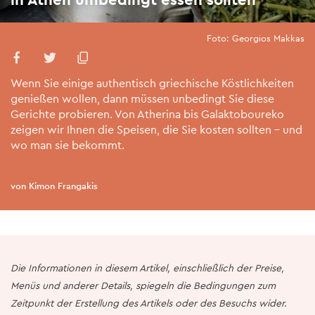
Foto: Georgios Makkas
Wenn Sie einige authentisch griechische Köstlichkeiten
genießen wollen, dann müssen unbedingt Sie diese
Gerichte probieren. Von Atherina bis Galaktoboureko
zeigen wir Ihnen die Speisen, die Sie kosten sollten – und
wo man sie bekommt.
von Kimon Frangakis
Die Informationen in diesem Artikel, einschließlich der Preise,
Menüs und anderer Details, spiegeln die Bedingungen zum
Zeitpunkt der Erstellung des Artikels oder des Besuchs wider.