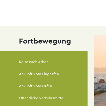
navi
Skip
to
main
content
Fortbewegung
Reise nach Athen
Ankunft vom Flughafen
Ankunft vom Hafen
Öffentliche Verkehrsmittel