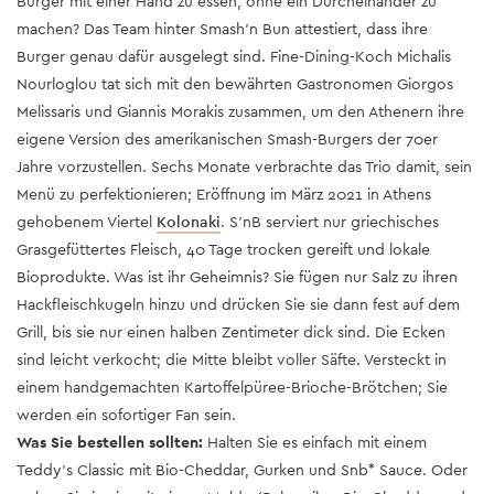
Burger mit einer Hand zu essen, ohne ein Durcheinander zu
machen? Das Team hinter Smash'n Bun attestiert, dass ihre
Burger genau dafür ausgelegt sind. Fine-Dining-Koch Michalis
Nourloglou tat sich mit den bewährten Gastronomen Giorgos
Melissaris und Giannis Morakis zusammen, um den Athenern ihre
eigene Version des amerikanischen Smash-Burgers der 70er
Jahre vorzustellen. Sechs Monate verbrachte das Trio damit, sein
Menü zu perfektionieren; Eröffnung im März 2021 in Athens
gehobenem Viertel
Kolonaki
. S'nB serviert nur griechisches
Grasgefüttertes Fleisch, 40 Tage trocken gereift und lokale
Bioprodukte. Was ist ihr Geheimnis? Sie fügen nur Salz zu ihren
Hackfleischkugeln hinzu und drücken Sie sie dann fest auf dem
Grill, bis sie nur einen halben Zentimeter dick sind. Die Ecken
sind leicht verkocht; die Mitte bleibt voller Säfte. Versteckt in
einem handgemachten Kartoffelpüree-Brioche-Brötchen; Sie
werden ein sofortiger Fan sein.
Was Sie bestellen sollten:
Halten Sie es einfach mit einem
Teddy's Classic mit Bio-Cheddar, Gurken und Snb* Sauce. Oder