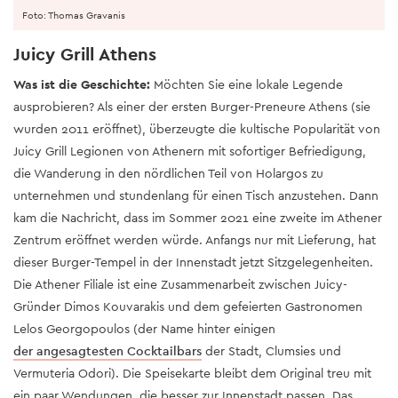
Foto: Thomas Gravanis
Juicy Grill Athens
Was ist die Geschichte:
Möchten Sie eine lokale Legende
ausprobieren? Als einer der ersten Burger-Preneure Athens (sie
wurden 2011 eröffnet), überzeugte die kultische Popularität von
Juicy Grill Legionen von Athenern mit sofortiger Befriedigung,
die Wanderung in den nördlichen Teil von Holargos zu
unternehmen und stundenlang für einen Tisch anzustehen. Dann
kam die Nachricht, dass im Sommer 2021 eine zweite im Athener
Zentrum eröffnet werden würde. Anfangs nur mit Lieferung, hat
dieser Burger-Tempel in der Innenstadt jetzt Sitzgelegenheiten.
Die Athener Filiale ist eine Zusammenarbeit zwischen Juicy-
Gründer Dimos Kouvarakis und dem gefeierten Gastronomen
Lelos Georgopoulos (der Name hinter einigen
der angesagtesten Cocktailbars
der Stadt, Clumsies und
Vermuteria Odori). Die Speisekarte bleibt dem Original treu mit
ein paar Wendungen, die besser zur Innenstadt passen. Das