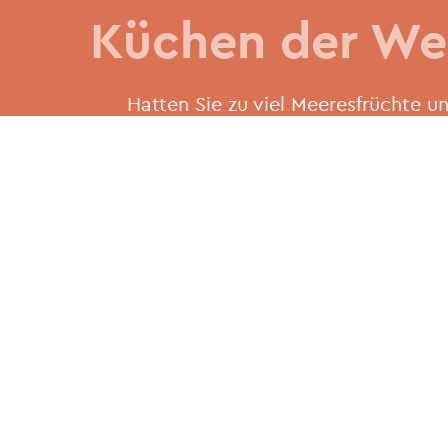
Küchen der We
Hatten Sie zu viel Meeresfrüchte u
Auswahl an ethnischen Gerichten. E
dem Nahen Osten, authentische Piz
thailändisches Essen haben, hier fi
Redaktionstipps