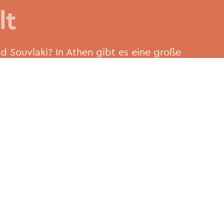
lt
nd Souvlaki? In Athen gibt es eine große
gal, ob Sie Lust auf Streetfood aus
za und Pasta, Sushi oder scharfes
nden Sie es.