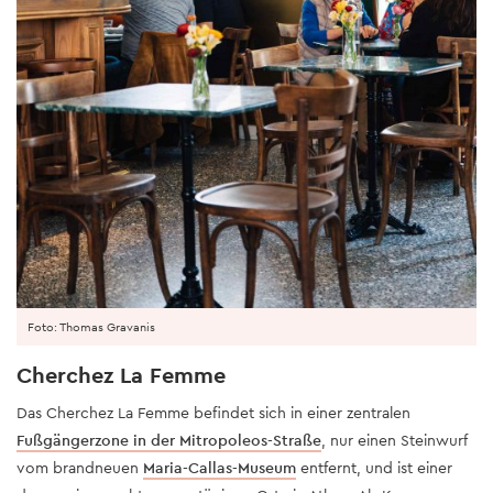
Foto: Thomas Gravanis
Cherchez La Femme
Das Cherchez La Femme befindet sich in einer zentralen
Fußgängerzone in der Mitropoleos-Straße
, nur einen Steinwurf
vom brandneuen
Maria-Callas-Museum
entfernt, und ist einer