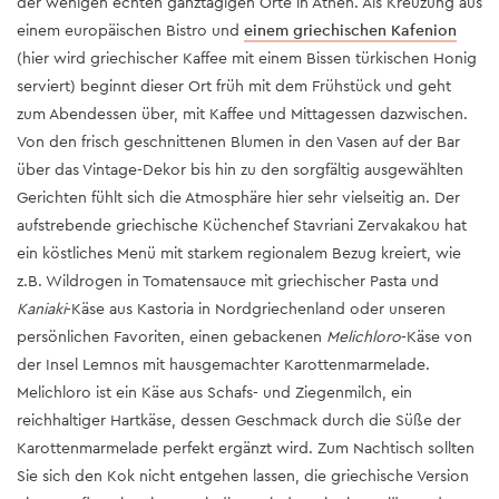
der wenigen echten ganztägigen Orte in Athen. Als Kreuzung aus
einem europäischen Bistro und
einem griechischen Kafenion
(hier wird griechischer Kaffee mit einem Bissen türkischen Honig
serviert) beginnt dieser Ort früh mit dem Frühstück und geht
zum Abendessen über, mit Kaffee und Mittagessen dazwischen.
Von den frisch geschnittenen Blumen in den Vasen auf der Bar
über das Vintage-Dekor bis hin zu den sorgfältig ausgewählten
Gerichten fühlt sich die Atmosphäre hier sehr vielseitig an. Der
aufstrebende griechische Küchenchef Stavriani Zervakakou hat
ein köstliches Menü mit starkem regionalem Bezug kreiert, wie
z.B. Wildrogen in Tomatensauce mit griechischer Pasta und
Kaniaki
-Käse aus Kastoria in Nordgriechenland oder unseren
persönlichen Favoriten, einen gebackenen
Melichloro
-Käse von
der Insel Lemnos mit hausgemachter Karottenmarmelade.
Melichloro ist ein Käse aus Schafs- und Ziegenmilch, ein
reichhaltiger Hartkäse, dessen Geschmack durch die Süße der
Karottenmarmelade perfekt ergänzt wird. Zum Nachtisch sollten
Sie sich den Kok nicht entgehen lassen, die griechische Version