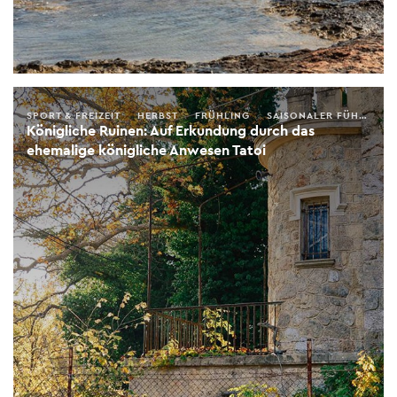
SPORT & FREIZEIT
HERBST
FRÜHLING
SAISONALER FÜHRER
Königliche Ruinen: Auf Erkundung durch das
ehemalige königliche Anwesen Tatoi