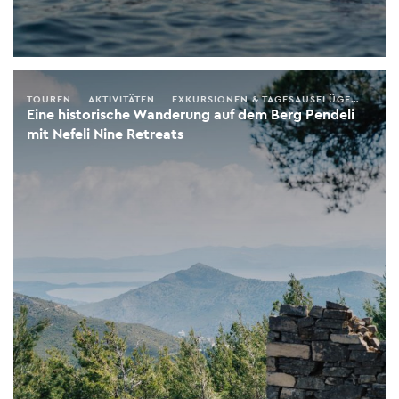
TOUREN
AKTIVITÄTEN
EXKURSIONEN & TAGESAUSFLÜGE
FRÜH
Eine historische Wanderung auf dem Berg Pendeli
mit Nefeli Nine Retreats