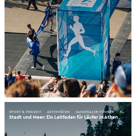
SPORT & FREIZEIT
AKTIVITÄTEN
SAISONALER FÜHRER
FRÜHLING
Stadt und Meer: Ein Leitfaden für Läufer in Athen