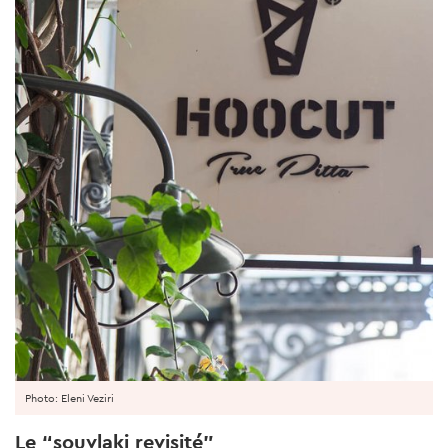
Photo: Eleni Veziri
Le “souvlaki revisité”