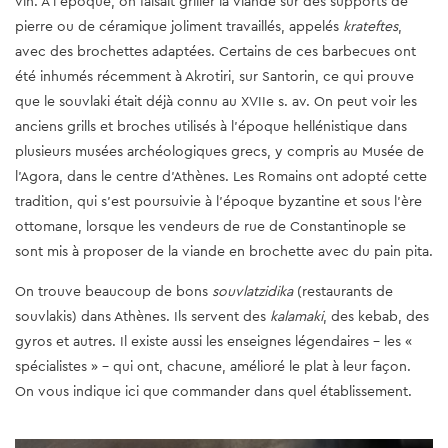
vin. À l’époque, on faisait griller la viande sur des supports de
pierre ou de céramique joliment travaillés, appelés
krateftes
,
avec des brochettes adaptées. Certains de ces barbecues ont
été inhumés récemment à Akrotiri, sur Santorin, ce qui prouve
que le souvlaki était déjà connu au XVIIe s. av. On peut voir les
anciens grills et broches utilisés à l’époque hellénistique dans
plusieurs musées archéologiques grecs, y compris au Musée de
l’Agora, dans le centre d’Athènes. Les Romains ont adopté cette
tradition, qui s’est poursuivie à l’époque byzantine et sous l’ère
ottomane, lorsque les vendeurs de rue de Constantinople se
sont mis à proposer de la viande en brochette avec du pain pita.
On trouve beaucoup de bons
souvlatzidika
(restaurants de
souvlakis) dans Athènes. Ils servent des
kalamaki
, des kebab, des
gyros et autres. Il existe aussi les enseignes légendaires – les «
spécialistes » – qui ont, chacune, amélioré le plat à leur façon.
On vous indique ici que commander dans quel établissement.