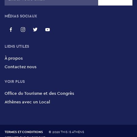
2-4 Place Messolongiou, Pangrati, 116 34
MÉDIAS SOCIAUX
Lefteris o Politis
20 Satovriandou, Omonia, Historic Centre, 104 32
LIENS UTILES
Enty
À propos
4 Karakoulouxi , Nikaia, 184 50
Contactez nous
Rosides
VOIR PLUS
Anagnostara & Grypari, Kallithea, 176 73
Office du Tourisme et des Congrès
Athènes avec un Local
Kalyvas
10 Georgiou Olympiou, Koukaki, 117 41
TERMES ET CONDITIONS
©
2026 THIS IS ATHENS
Tsiknaboom