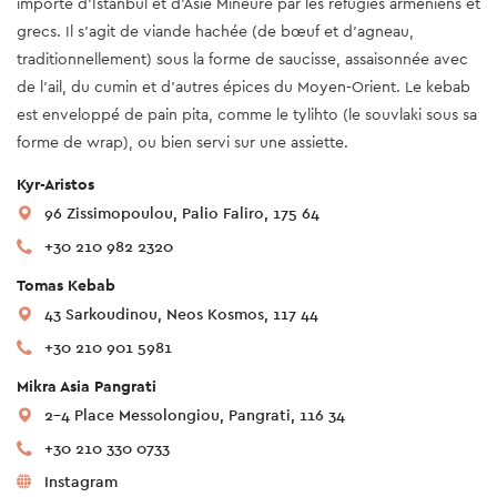
importé d’Istanbul et d’Asie Mineure par les réfugiés arméniens et
grecs. Il s’agit de viande hachée (de bœuf et d’agneau,
traditionnellement) sous la forme de saucisse, assaisonnée avec
de l’ail, du cumin et d’autres épices du Moyen-Orient. Le kebab
est enveloppé de pain pita, comme le tylihto (le souvlaki sous sa
forme de wrap), ou bien servi sur une assiette.
Kyr-Aristos
96 Zissimopoulou, Palio Faliro, 175 64
+30 210 982 2320
Tomas Kebab
43 Sarkoudinou, Neos Kosmos, 117 44
+30 210 901 5981
Mikra Asia Pangrati
2-4 Place Messolongiou, Pangrati, 116 34
+30 210 330 0733
Instagram