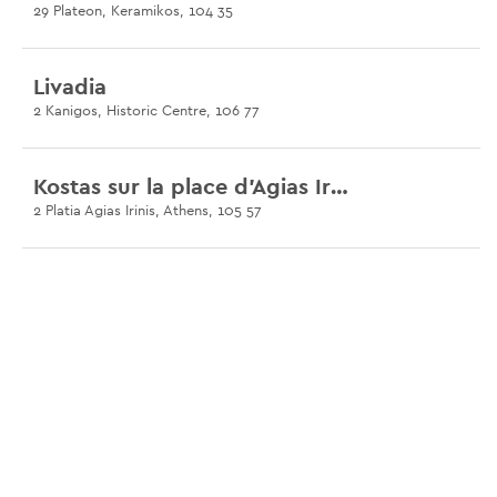
29 Plateon, Keramikos, 104 35
Livadia
2 Kanigos, Historic Centre, 106 77
Kostas sur la place d'Agias Irinis
2 Platia Agias Irinis, Athens, 105 57
Kostas sur la place Syntagma
5 Pentelis, Historic Centre, 105 57
Kafteros
5 Agriniou, Halandri 152 32
Kypseli Kalamaki