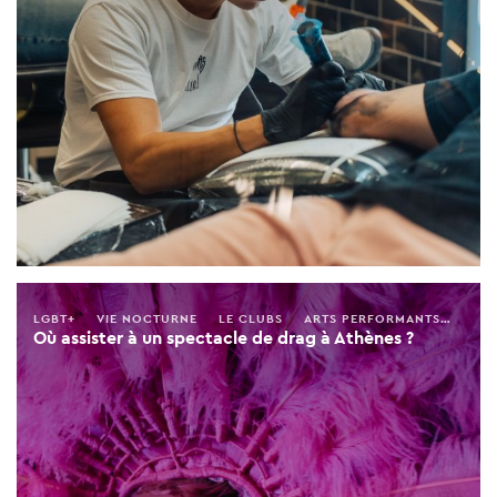
LGBT+
VIE NOCTURNE
LE CLUBS
ARTS PERFORMANTS
ARTS
Où assister à un spectacle de drag à Athènes ?