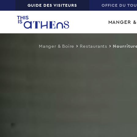
Top
GUIDE DES VISITEURS
OFFICE DU TO
Skip
Main
to
MANGER &
main
navi
content
Manger & Boire
Restaurants
Nourritur