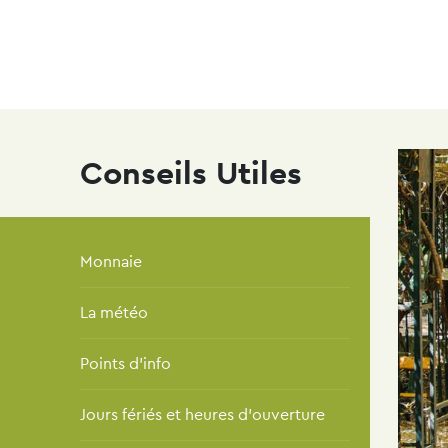
navi
Skip
to
main
content
Conseils Utiles
Monnaie
La météo
Points d'info
Jours fériés et heures d'ouverture