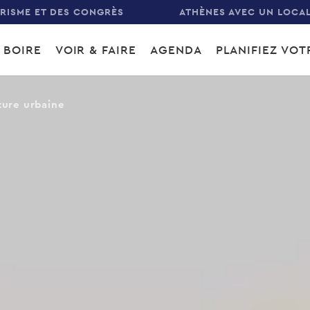
URISME ET DES CONGRÈS
ATHÈNES AVEC UN LOCA
 BOIRE
VOIR & FAIRE
AGENDA
PLANIFIEZ VO
gation
ture urbaine