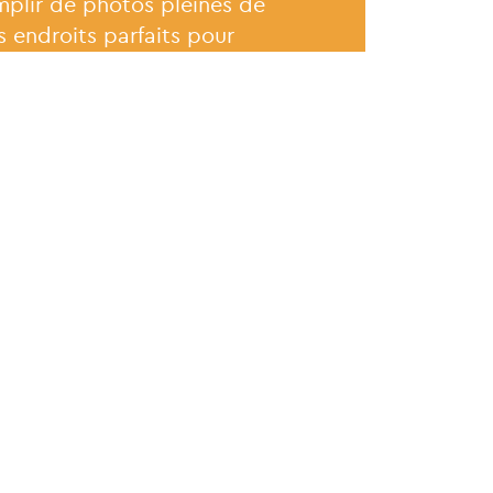
plir de photos pleines de
s endroits parfaits pour
agram, c'est votre jour de chance. Vous connaissez
e du Soldat inconnu
, où a lieu la relève de la
 réservé quelques surprises, comme la beauté
de soleil grandioses et street art, des chats
e marbre, Athènes ne manque pas de beaux sites qui