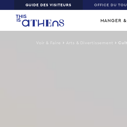
Top
GUIDE DES VISITEURS
OFFICE DU TO
Skip
Main
to
MANGER &
main
navi
content
Voir & Faire
Arts & Divertissement
Cul