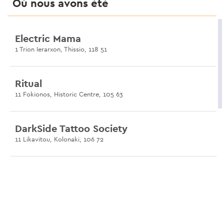
Où nous avons été
Electric Mama
1 Trion Ierarxon, Thissio, 118 51
Ritual
11 Fokionos, Historic Centre, 105 63
DarkSide Tattoo Society
11 Likavitou, Kolonaki, 106 72
Dr Pepper
22 Iakhou, Gazi, Athens, 11854
Uncle Chronis Tattoo