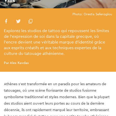
Photo: Orestis Seferoglou
Explorez les studios de tattoo qui repoussent les limites
de l'expression de soi dans la capitale grecque, où
l'encre devient une véritable marque d'identité grâce
aux esprits créatifs et aux techniques expertes de la
culture du tatouage athénienne.
Par Alex Kavdas
Athènes s'est transformée en un paradis pour les amateurs de
tatouages, où une scène florissante de studios fusionne
symbolisme traditionnel et styles modernes. Bien que la plupart
des studios aient ouvert leurs portes au cours de la dernière
décennie, ils ont rapidement marqué leur territoire, embrassant