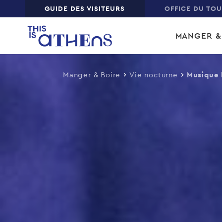
Top
GUIDE DES VISITEURS
OFFICE DU TO
Skip
Main
to
MANGER &
main
navi
content
Manger & Boire
Vie nocturne
Musique 