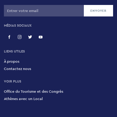
Mentis Passementerie
6 Polyfemou, Petralona, 118 54
MÉDIAS SOCIAUX
Le musée Benaki à Pireos 138
Pireos & Andronikou 138, Athens, 118 54
LIENS UTILES
À propos
Contactez nous
VOIR PLUS
Office du Tourisme et des Congrès
Athènes avec un Local