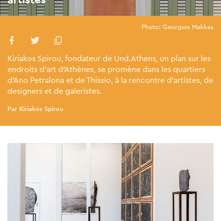
Photo: Georgios Makkas
Kiriakos Spirou, fondateur de Und.Athens, un plan sur les
endroits d'art d'Athènes, se promène dans les quartiers
d'Ano Petralona et de Thissio, à la rencontre d'artistes, de
designers et de galeristes.
Par Kiriakos Spirou