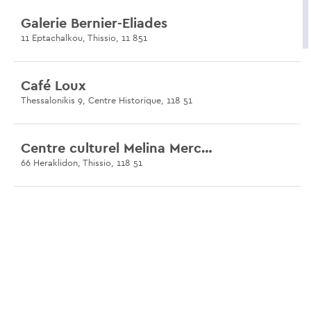
Galerie Bernier-Eliades
11 Eptachalkou, Thissio, 11 851
Café Loux
Thessalonikis 9, Centre Historique, 118 51
Centre culturel Melina Mercouri
66 Heraklidon, Thissio, 118 51
Librairie Lemoni
22 Iraklidon, Thissio, 118 51
Le musée Herakleidon
16 Herakleidon & 35 Apostolou Pavlou, Thissio, 118 51