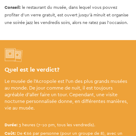
Conseil:
le restaurant du musée, dans lequel vous pouvez
profiter d’un verre gratuit, est ouvert jusqu’à minuit et organise
une soirée jazz les vendredis soirs, alors ne ratez pas l’occasion.
Quel est le verdict?
Le musée de l'Acropole est l'un des plus grands musées
au monde. De jour comme de nuit, il est toujours
agréable d’aller faire un tour. Cependant, une visite
nocturne personnalisée donne, en différentes manières,
vie au musée.
Durée:
3 heures (7-10 pm, tous les vendredis).
Coût:
De €66 par personne (pour un groupe de 8), avec un