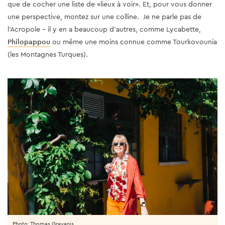
que de cocher une liste de «lieux à voir». Et, pour vous donner
une perspective, montez sur une colline. Je ne parle pas de
l'Acropole - il y en a beaucoup d'autres, comme Lycabette,
Philopappou
ou même une moins connue comme Tourkovounia
(les Montagnes Turques).
Photo: Thomas Gravanis