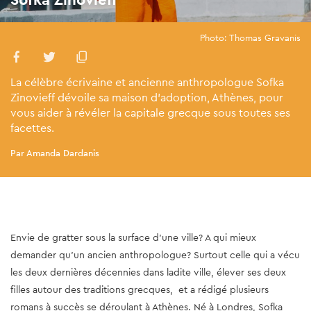
Photo: Thomas Gravanis
La célèbre écrivaine et ancienne anthropologue Sofka
Zinovieff dévoile sa maison d'adoption, Athènes, pour
vous aider à révéler la capitale grecque sous toutes ses
facettes.
Par Amanda Dardanis
Envie de gratter sous la surface d'une ville? A qui mieux
demander qu'un ancien anthropologue? Surtout celle qui a vécu
les deux dernières décennies dans ladite ville, élever ses deux
filles autour des traditions grecques, et a rédigé plusieurs
romans à succès se déroulant à Athènes. Né à Londres, Sofka