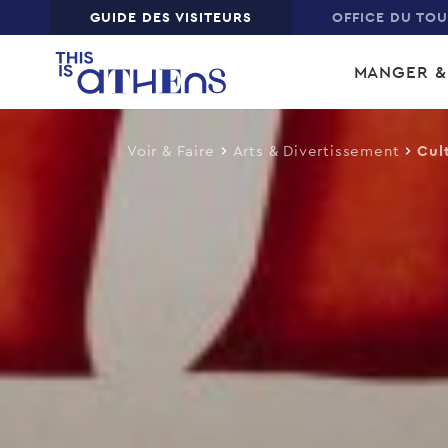
Top
GUIDE DES VISITEURS
OFFICE DU TO
Skip
Main
to
MANGER &
main
navi
content
Voir & Faire
Arts & Divertissement
Cul