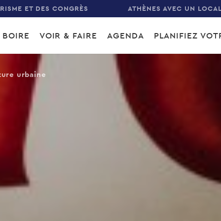
URISME ET DES CONGRÈS
ATHÈNES AVEC UN LOCA
 BOIRE
VOIR & FAIRE
AGENDA
PLANIFIEZ VO
gation
ture urbaine