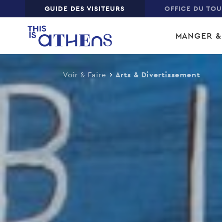
Top
GUIDE DES VISITEURS
OFFICE DU TO
Skip
Main
to
MANGER &
main
navi
content
Voir & Faire
Arts & Divertissement