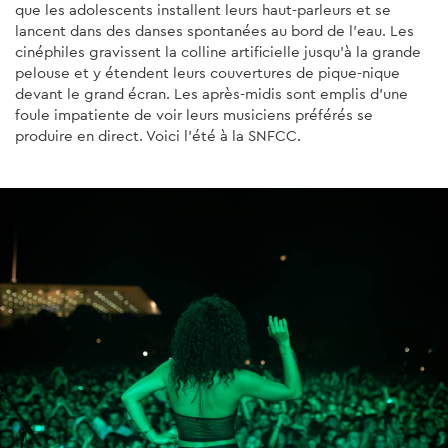
que les adolescents installent leurs haut-parleurs et se
lancent dans des danses spontanées au bord de l'eau. Les
cinéphiles gravissent la colline artificielle jusqu'à la grande
pelouse et y étendent leurs couvertures de pique-nique
devant le grand écran. Les après-midis sont emplis d'une
foule impatiente de voir leurs musiciens préférés se
produire en direct. Voici l'été à la SNFCC.