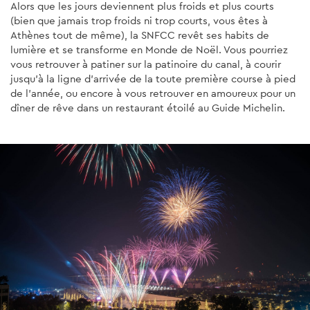
Alors que les jours deviennent plus froids et plus courts
(bien que jamais trop froids ni trop courts, vous êtes à
Athènes tout de même), la SNFCC revêt ses habits de
lumière et se transforme en Monde de Noël. Vous pourriez
vous retrouver à patiner sur la patinoire du canal, à courir
jusqu'à la ligne d'arrivée de la toute première course à pied
de l'année, ou encore à vous retrouver en amoureux pour un
dîner de rêve dans un restaurant étoilé au Guide Michelin.