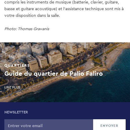
compris les instruments de musique (batterie, clavier, guitare,
Courtesy SNFCC / Photo: Mariza Kapsampeli
le reste de votre journée. Le centre propose également des
Courtesy SNFCC / Photo: Danai Kokkinaki
basse et guitare acoustique) et l'assistance technique sont mis à
visites multi sensorielles pour les visiteurs malvoyants, à l'aide de
votre disposition dans la salle.
divers stimuli tactiles.
Photo: Thomas Gravanis
Courtesy SNFCC / Photo:
Alexandra Masmanidi
Prochain
QUARTIERS
Guide du quartier de Palio Faliro
LIRE PLUS
NEWSLETTER