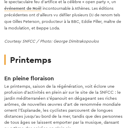
le spectaculaire feu d'artifice et la célèbre « open party », un
événement de Noël
Courtesy SNFCC / Photo: Jérôme Galland
incontournable à Athènes. Les éditions
précédentes ont d’ailleurs vu défiler plusieurs DJ de renom tels
que Gilles Peterson, producteur à la BBC, Eddie Piller, maître de
la modulation, et Beppe Loda.
Courtesy SNFCC / Photo: George Dimitrakopoulos
Printemps
En pleine floraison
Le printemps, saison de la régénération, voit éclore une
profusion d'activités en plein air sur le site de la SNFCC : le
jardin méditerranéen s'épanouit en dégageant ses riches
arômes, de nouvelles œuvres d'art de renommée mondiale
ornent l'Esplanade, les cyclistes parcourent de longues
distances jusqu'au bord de la mer, tandis que des personnes
de tous âges se laissent emporter par la musique, dansant