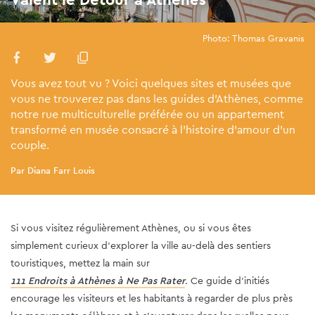
Photo: Thomas Gravanis
Vous avez tout vu ? Voici quelques sites et musées que
vous ne trouverez pas dans les guides d’Athènes, comme
notre rue multiculturelle préférée ou un appartement
transformé en musée consacré à l'histoire d'amour d'un
couple.
Par Diana Farr Louis
Si vous visitez régulièrement Athènes, ou si vous êtes
simplement curieux d'explorer la ville au-delà des sentiers
touristiques, mettez la main sur
111 Endroits à Athènes à Ne Pas Rater
.
Ce guide d'initiés
encourage les visiteurs et les habitants à regarder de plus près