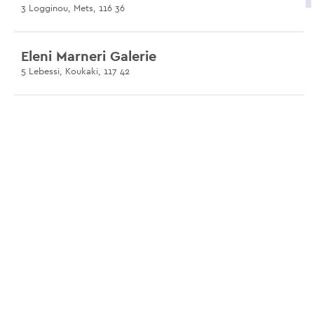
3 Logginou, Mets, 116 36
Eleni Marneri Galerie
5 Lebessi, Koukaki, 117 42
La maison-musée Katakouzenos
4 Amalias Avenue 5th floor, Syntagma, 105 57
Menandrou Street
1 Menandrou, Psirri, 105 53
L’Agora romaine
Polignotou 3, Plaka, 105 55