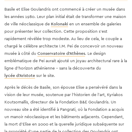
Basile et Elise Goulandris ont commencé à créer un musée dans
les années 1980. Leur plan initial était de transformer une maison
de ville néoclassique de
Kolonaki
en un ensemble de galeries
pour présenter leur collection. Cette proposition s'est
rapidement révélée trop modeste. Au lieu de cela, le couple a
chargé le célèbre architecte I.M. Pei de concevoir un nouveau
musée à côté du
Conservatoire d'Athènes
. Le design
emblématique de Pei aurait ajouté un joyau architectural rare à la
ligne d'horizon athénienne - sans la découverte du
lycée d'Aristote
sur le site.
Après le décès de Basile, son épouse Elise a persévéré dans la
vision de leur musée, soutenue par l'historien de l'art, Kyriakos
Koutsomallis, directeur de la Fondation B&E Goulandris. Un
nouveau site a été identifié à Pangrati, où la Fondation a acquis
un manoir néoclassique et les bâtiments adjacents. Cependant,
la mort d’Elise en 2000 et la querelle juridique subséquente sur
la propriété d’une partie de la collection des Goulandris ont