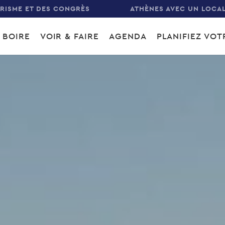
URISME ET DES CONGRÈS
ATHÈNES AVEC UN LOCA
 BOIRE
VOIR & FAIRE
AGENDA
PLANIFIEZ VO
gation