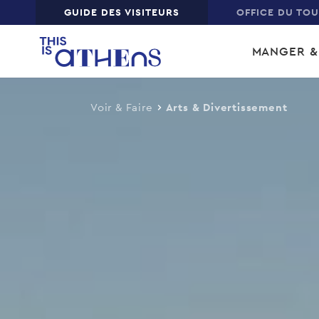
Top
GUIDE DES VISITEURS
OFFICE DU TO
Skip
Main
to
MANGER &
main
navi
content
Voir & Faire
Arts & Divertissement