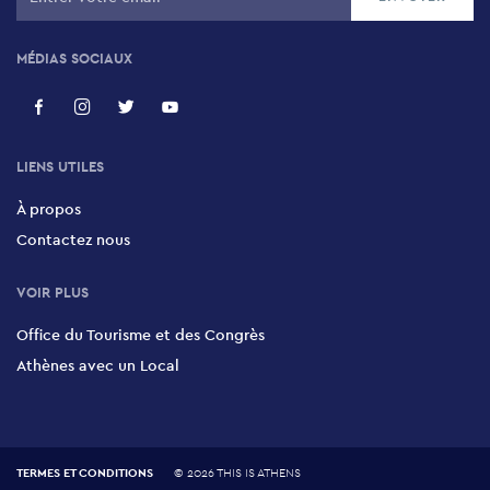
Le Coureur
61 Vasilissis Sofias, Ambelokipi, 115 21
MÉDIAS SOCIAUX
La Galerie Nationale
50 Vassileos Konstantinou, Athens, 116 34
LIENS UTILES
À propos
Jardin national
Contactez nous
1 Vasilissis Amalias, Centre Historique, 105 57
VOIR PLUS
Zappeion
Office du Tourisme et des Congrès
Vasilissis Olgas, 105 57
Athènes avec un Local
TERMES ET CONDITIONS
©
2026 THIS IS ATHENS