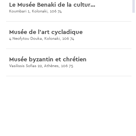
Le Musée Benaki de la culture grecque
Koumbari 1, Kolonaki, 106 74
Musée de l'art cycladique
4 Neofytou Douka, Kolonaki, 106 74
Musée byzantin et chrétien
Vasilissis Sofias 22, Athènes, 106 75
Le musée de la guerre
2 Rizari, Athens, 106 75
Le lycée d’Aristote
11 Rigillis, Athènes, 106 75