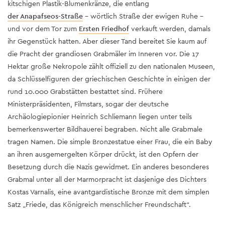
kitschigen Plastik-Blumenkränze, die entlang
der Anapafseos-Straße
– wörtlich Straße der ewigen Ruhe –
und vor dem Tor zum
Ersten Friedhof
verkauft werden, damals
ihr Gegenstück hatten. Aber dieser Tand bereitet Sie kaum auf
die Pracht der grandiosen Grabmäler im Inneren vor. Die 17
Hektar große Nekropole zählt offiziell zu den nationalen Museen,
da Schlüsselfiguren der griechischen Geschichte in einigen der
rund 10.000 Grabstätten bestattet sind. Frühere
Ministerpräsidenten, Filmstars, sogar der deutsche
Archäologiepionier Heinrich Schliemann liegen unter teils
bemerkenswerter Bildhauerei begraben. Nicht alle Grabmale
tragen Namen. Die simple Bronzestatue einer Frau, die ein Baby
an ihren ausgemergelten Körper drückt, ist den Opfern der
Besetzung durch die Nazis gewidmet. Ein anderes besonderes
Grabmal unter all der Marmorpracht ist dasjenige des Dichters
Kostas Varnalis, eine avantgardistische Bronze mit dem simplen
Satz „Friede, das Königreich menschlicher Freundschaft“.