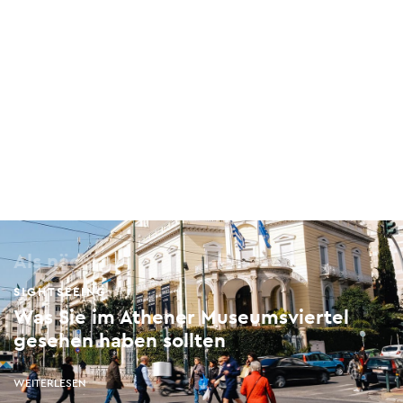
Der Erste Athener Friedhof
3 Logginou, Mets, 116 36
Als nächstes
SIGHTSEEING
Was Sie im Athener Museumsviertel
gesehen haben sollten
WEITERLESEN