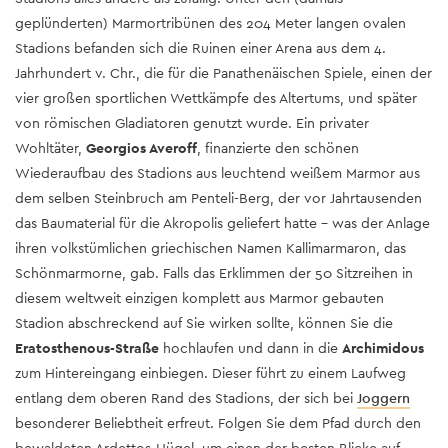
geplünderten) Marmortribünen des 204 Meter langen ovalen
Stadions befanden sich die Ruinen einer Arena aus dem 4.
Jahrhundert v. Chr., die für die Panathenäischen Spiele, einen der
vier großen sportlichen Wettkämpfe des Altertums, und später
von römischen Gladiatoren genutzt wurde. Ein privater
Wohltäter,
Georgios Averoff
, finanzierte den schönen
Wiederaufbau des Stadions aus leuchtend weißem Marmor aus
dem selben Steinbruch am Penteli-Berg, der vor Jahrtausenden
das Baumaterial für die Akropolis geliefert hatte – was der Anlage
ihren volkstümlichen griechischen Namen Kallimarmaron, das
Schönmarmorne, gab. Falls das Erklimmen der 50 Sitzreihen in
diesem weltweit einzigen komplett aus Marmor gebauten
Stadion abschreckend auf Sie wirken sollte, können Sie die
Eratosthenous-Straße
hochlaufen und dann in die
Archimidous
zum Hintereingang einbiegen. Dieser führt zu einem Laufweg
entlang dem oberen Rand des Stadions, der sich bei
Joggern
besonderer Beliebtheit erfreut. Folgen Sie dem Pfad durch den
bewaldeten Ardettos-Hügel, um einen der besten Blicke auf