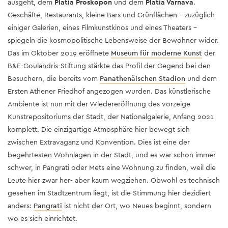
ausgeht, dem
Platia Proskopon
und dem
Platia Varnava
.
Geschäfte, Restaurants, kleine Bars und Grünflächen – zuzüglich
einiger Galerien, eines Filmkunstkinos und eines Theaters –
spiegeln die kosmopolitische Lebensweise der Bewohner wider.
Das im Oktober 2019 eröffnete
Museum für moderne Kunst
der
B&E-Goulandris-Stiftung stärkte das Profil der Gegend bei den
Besuchern, die bereits vom
Panathenäischen Stadion
und dem
Ersten Athener Friedhof angezogen wurden. Das künstlerische
Ambiente ist nun mit der Wiedereröffnung des vorzeige
Kunstrepositoriums der Stadt, der Nationalgalerie, Anfang 2021
komplett. Die einzigartige Atmosphäre hier bewegt sich
zwischen Extravaganz und Konvention. Dies ist eine der
begehrtesten Wohnlagen in der Stadt, und es war schon immer
schwer, in Pangrati oder Mets eine Wohnung zu finden, weil die
Leute hier zwar her- aber kaum wegziehen. Obwohl es technisch
gesehen im Stadtzentrum liegt, ist die Stimmung hier dezidiert
anders:
Pangrati
ist nicht der Ort, wo Neues beginnt, sondern
wo es sich einrichtet.