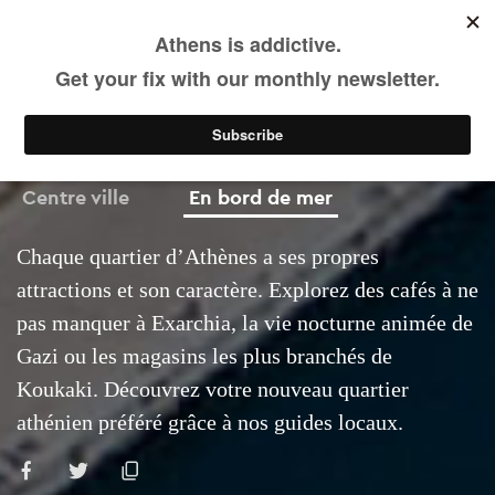
FR
Skip
to
main
content
Quartiers
Centre ville
En bord de mer
Chaque quartier d’Athènes a ses propres
attractions et son caractère. Explorez des cafés à ne
pas manquer à Exarchia, la vie nocturne animée de
Gazi ou les magasins les plus branchés de
Koukaki. Découvrez votre nouveau quartier
athénien préféré grâce à nos guides locaux.