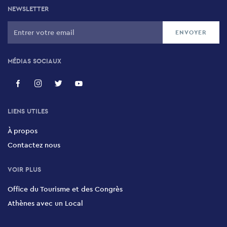
NEWSLETTER
Théâtre municipal du Pirée
32 Iroon Politechniou, Pirée, 185 35
MÉDIAS SOCIAUX
Municipal Art Gallery of Piraeus
29 Filonos, Piraeus, 185 31
LIENS UTILES
Korai Square
À propos
Korai Square, Piraeus, 185 35
Contactez nous
Arlekinos
VOIR PLUS
104 Karaiskou, Piraeus, 185 35
Office du Tourisme et des Congrès
Athènes avec un Local
Profitis Ilias Church
18 Hanion, Piraeus, 185 33