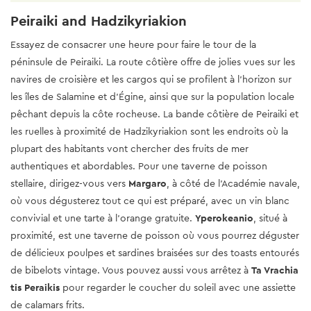
Peiraiki and Hadzikyriakion
Essayez de consacrer une heure pour faire le tour de la
péninsule de Peiraiki. La route côtière offre de jolies vues sur les
navires de croisière et les cargos qui se profilent à l'horizon sur
les îles de Salamine et d'Égine, ainsi que sur la population locale
pêchant depuis la côte rocheuse. La bande côtière de Peiraiki et
les ruelles à proximité de Hadzikyriakion sont les endroits où la
plupart des habitants vont chercher des fruits de mer
authentiques et abordables. Pour une taverne de poisson
stellaire, dirigez-vous vers
Margaro
, à côté de l'Académie navale,
où vous dégusterez tout ce qui est préparé, avec un vin blanc
convivial et une tarte à l'orange gratuite.
Yperokeanio
, situé à
proximité, est une taverne de poisson où vous pourrez déguster
de délicieux poulpes et sardines braisées sur des toasts entourés
de bibelots vintage. Vous pouvez aussi vous arrêtez à
Ta Vrachia
tis Peraikis
pour regarder le coucher du soleil avec une assiette
de calamars frits.