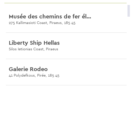
Musée des chemins de fer électriques du Pirée
275 Kallimasioti Coast, Piraeus, 185 45
Liberty Ship Hellas
Silos Ietionias Coast, Piraeus
Galerie Rodeo
41 Polydefkous, Pirée, 185 45
Paleo Wine Store
39 Polidefkous, Piraeus, 185 45
Pireé
78 Kastoros, Piraeus, 185 45