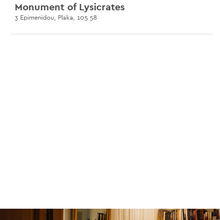
Monument of Lysicrates
3 Epimenidou, Plaka, 105 58
Pikionis Pathway
Koukaki, 117 42
Le manoir Benizelos
Adrianou 96, Plaka, 105 56