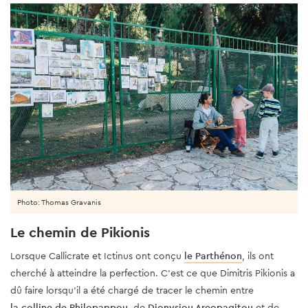
Photo: Thomas Gravanis
Le chemin de Pikionis
Lorsque Callicrate et Ictinus ont conçu
le Parthénon
, ils ont
cherché à atteindre la perfection. C'est ce que Dimitris Pikionis a
dû faire lorsqu'il a été chargé de tracer le chemin entre
la colline de Philopappou
, de
Dionysiou Areopagitou
et de