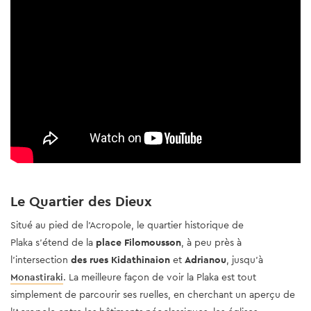
Le Quartier des Dieux
Situé au pied de l'Acropole, le quartier historique de
Plaka s'étend de la
place Filomousson
, à peu près à
l'intersection
des rues Kidathinaion
et
Adrianou
, jusqu'à
Monastiraki
. La meilleure façon de voir la Plaka est tout
simplement de parcourir ses ruelles, en cherchant un aperçu de