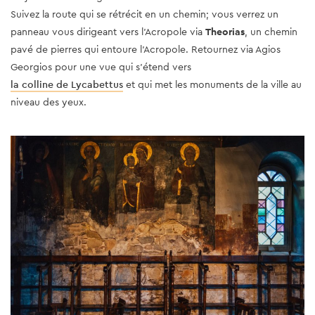
Suivez la route qui se rétrécit en un chemin; vous verrez un
panneau vous dirigeant vers l’Acropole via
Theorias
, un chemin
pavé de pierres qui entoure l’Acropole. Retournez via Agios
Georgios pour une vue qui s'étend vers
la colline de Lycabettus
et qui met les monuments de la ville au
niveau des yeux.