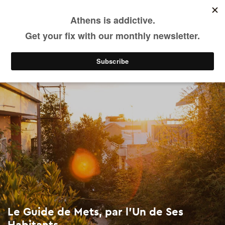
Le Guide de Mets, par l’Un de Ses Habitants
Skip
to
main
Voir & Faire
Quartiers
content
Le Guide de Mets, par l’Un de Ses
Habitants