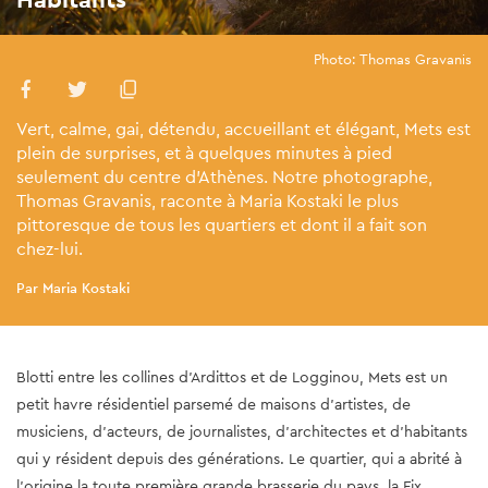
Photo: Thomas Gravanis
Vert, calme, gai, détendu, accueillant et élégant, Mets est
plein de surprises, et à quelques minutes à pied
seulement du centre d'Athènes. Notre photographe,
Thomas Gravanis, raconte à Maria Kostaki le plus
pittoresque de tous les quartiers et dont il a fait son
chez-lui.
Par Maria Kostaki
Blotti entre les collines d'Ardittos et de Logginou, Mets est un
petit havre résidentiel parsemé de maisons d'artistes, de
musiciens, d'acteurs, de journalistes, d'architectes et d'habitants
qui y résident depuis des générations. Le quartier, qui a abrité à
l'origine la toute première grande brasserie du pays, la Fix