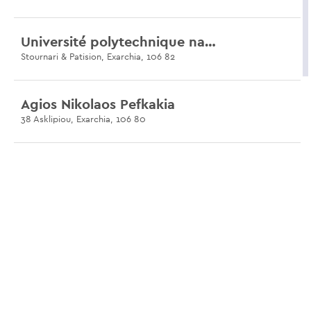
Université polytechnique nationale d'Athènes
Stournari & Patision, Exarchia, 106 82
Agios Nikolaos Pefkakia
38 Asklipiou, Exarchia, 106 80
Panellinion
16 Mavromichali, Exarchia, 106 80
Navarinou Park
26 Zoodohou Pigis, Exarchia, 106 81