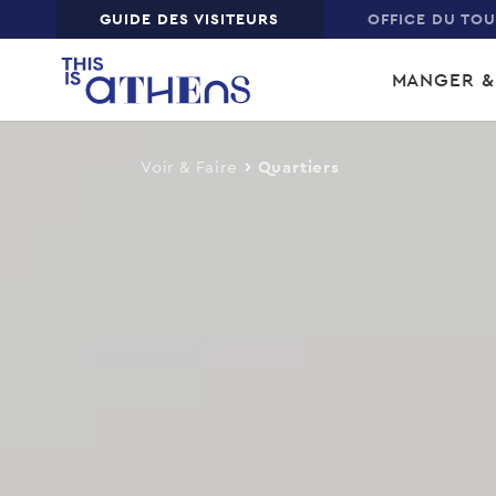
Top
GUIDE DES VISITEURS
OFFICE DU TO
Skip
Main
to
MANGER &
main
navi
content
Voir & Faire
Quartiers