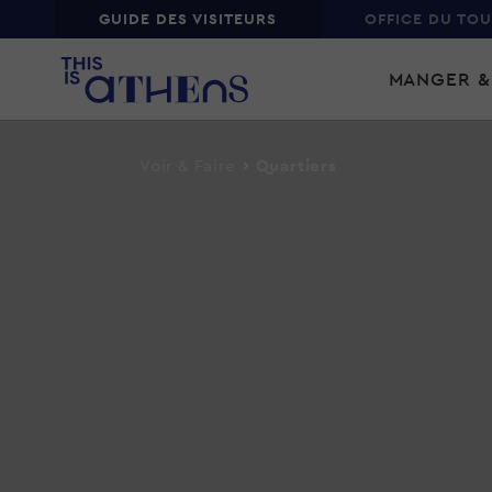
Top
GUIDE DES VISITEURS
OFFICE DU TO
Skip
Main
to
MANGER &
main
navi
content
Voir & Faire
Quartiers