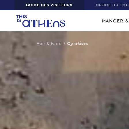
Top
GUIDE DES VISITEURS
OFFICE DU TO
Skip
Main
to
MANGER &
main
navi
content
Voir & Faire
Quartiers