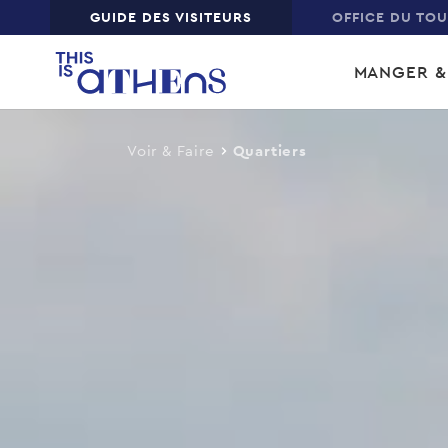
Top
GUIDE DES VISITEURS
OFFICE DU TO
Skip
Main
to
MANGER &
main
navi
content
Voir & Faire
Quartiers