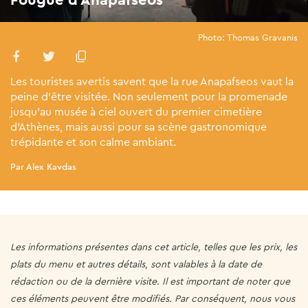
Photo: Thomas Gravanis
Les touristes avertis savent que la rue Anapafseos vaut la
peine d'être visitée. Non seulement pour la promenade
jusqu'au musée à ciel ouvert du premier cimetière
d'Athènes, mais aussi pour sa scène gastronomique
trépidante et son calme ambiant.
Par Alex Kavdas
Les informations présentes dans cet article, telles que les prix, les
plats du menu et autres détails, sont valables à la date de
rédaction ou de la dernière visite. Il est important de noter que
ces éléments peuvent être modifiés. Par conséquent, nous vous