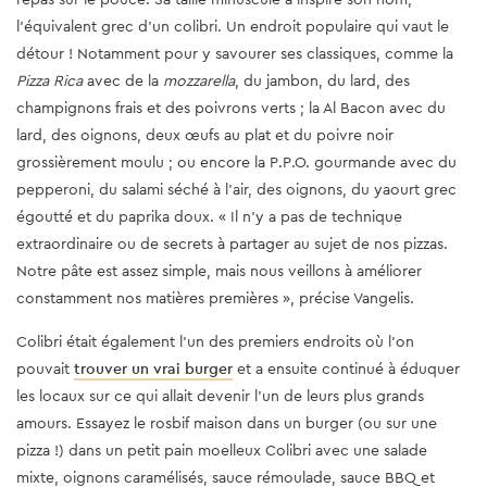
l'équivalent grec d'un colibri. Un endroit populaire qui vaut le
détour ! Notamment pour y savourer ses classiques, comme la
Pizza Rica
avec de la
mozzarella
, du jambon, du lard, des
champignons frais et des poivrons verts ; la Al Bacon avec du
lard, des oignons, deux œufs au plat et du poivre noir
grossièrement moulu ; ou encore la P.P.O. gourmande avec du
pepperoni, du salami séché à l'air, des oignons, du yaourt grec
égoutté et du paprika doux. « Il n'y a pas de technique
extraordinaire ou de secrets à partager au sujet de nos pizzas.
Notre pâte est assez simple, mais nous veillons à améliorer
constamment nos matières premières », précise Vangelis.
Colibri était également l'un des premiers endroits où l'on
pouvait
trouver un vrai burger
et a ensuite continué à éduquer
les locaux sur ce qui allait devenir l'un de leurs plus grands
amours. Essayez le rosbif maison dans un burger (ou sur une
pizza !) dans un petit pain moelleux Colibri avec une salade
mixte, oignons caramélisés, sauce rémoulade, sauce BBQ et