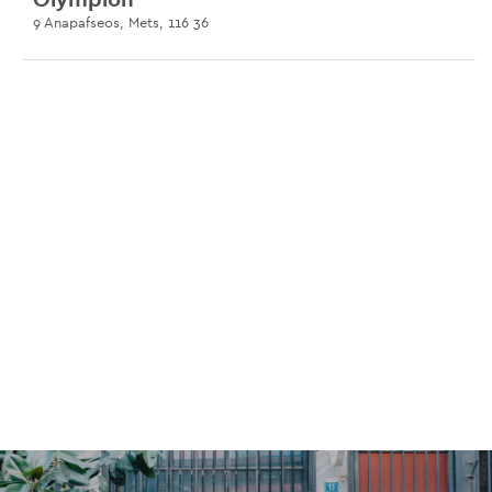
9 Anapafseos, Mets, 116 36
Nikos Georgiou Marble Workshop
30 Anapafseos, Mets, 116 36
Mother Plants & Stuff
16 Anapafseos, Mets, 116 36
Colibri Mets
9 Anapafseos, Mets, 116 36
Joshua Tree
13 Anapafseos, Mets, 116 36