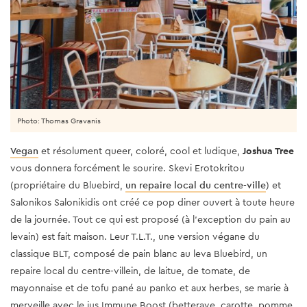
Photo: Thomas Gravanis
Vegan
et résolument queer, coloré, cool et ludique,
Joshua Tree
vous donnera forcément le sourire. Skevi Erotokritou
(propriétaire du Bluebird,
un repaire local du centre-ville
) et
Salonikos Salonikidis ont créé ce pop diner ouvert à toute heure
de la journée. Tout ce qui est proposé (à l'exception du pain au
levain) est fait maison. Leur T.L.T., une version végane du
classique BLT, composé de pain blanc au leva Bluebird, un
repaire local du centre-villein, de laitue, de tomate, de
mayonnaise et de tofu pané au panko et aux herbes, se marie à
merveille avec le jus Immune Boost (betterave, carotte, pomme,