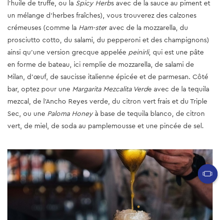
l'huile de truffe, ou la
Spicy Herb
s avec de la sauce au piment et
un mélange d'herbes fraîches), vous trouverez des calzones
crémeuses (comme la
Ham-ste
r avec de la mozzarella, du
prosciutto cotto, du salami, du pepperoni et des champignons)
ainsi qu'une version grecque appelée
peinirli
, qui est une pâte
en forme de bateau, ici remplie de mozzarella, de salami de
Milan, d'œuf, de saucisse italienne épicée et de parmesan. Côté
bar, optez pour une
Margarita Mezcalita Verd
e avec de la tequila
mezcal, de l'Ancho Reyes verde, du citron vert frais et du Triple
Sec, ou une
Paloma Honey
à base de tequila blanco, de citron
vert, de miel, de soda au pamplemousse et une pincée de sel.