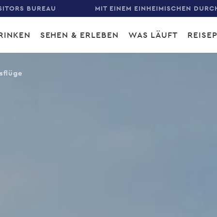
SITORS BUREAU
MIT EINEM EINHEIMISCHEN DURC
RINKEN
SEHEN & ERLEBEN
WAS LÄUFT
REISE
gation
sflüge