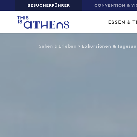
Top
BESUCHERFÜHRER
CONVENTION & VI
Skip
Main
to
ESSEN & T
main
navi
content
Sehen & Erleben
Exkursionen & Tagesau