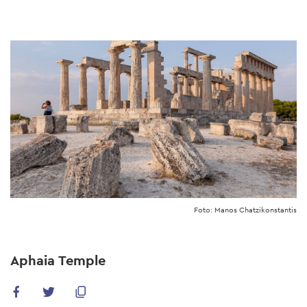
Skip
to
main
content
Foto: Manos Chatzikonstantis
Aphaia Temple