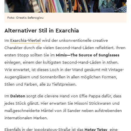
Foto: Orestis Seferoglou
Alternativer Stil in Exarchia
Im
Exarchia-Viertel
wird der unkonventionelle creative
Charakter durch die vielen Second-Hand-Läden reflektiert. Ihren
ersten Stopp sollten Sie im
Mimis—The Source of Sunglasses
einlegen, einem der kultigsten Second-Hand-Läden in Athen.
Wie erwartet, ist dieses Loch in der Wand gesäumt mit Vintage-
Augengläsern und Sonnenbrillen in allen möglichen Formen,
Stilen und Farben, alle zu Tiefstpreisen.
Im
Dalston
sorgt die clevere Hand von Effie Pappa dafür, dass
jedes Stück glänzt. Hier erwarten Sie Missoni Strickwaren und
maßgeschneiderte Mäntel von Jil Sander neben aufstrebenden
internationalen Marken.
Ebenfalls in der Ippokratous-Straße ist das
Hotsy Totsy
, eine