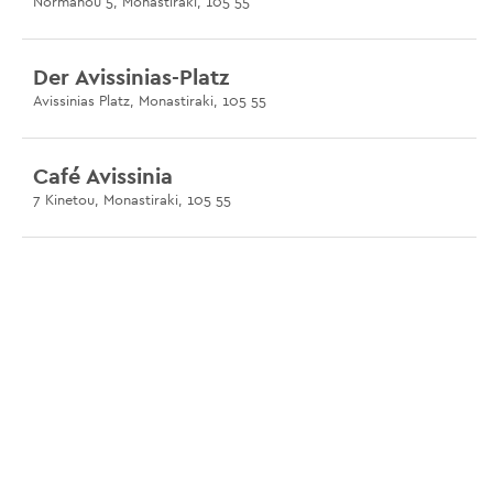
Normanou 5, Monastiraki, 105 55
Der Avissinias-Platz
Avissinias Platz, Monastiraki, 105 55
Café Avissinia
7 Kinetou, Monastiraki, 105 55
Gounes
Ifestou, Monastiraki, 105 55
Retrosexual Vintage Shop
Agias Irinis 3, Monastiraki, 105 51
Amerikaniki Agora