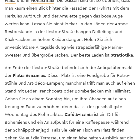
Plaka
und in
Monastiraki
. Die Gassen sind oft so überfüllt, dass
man kaum einen Blick hinter die Fassaden der T-Shirts mit dem
Herkules-Aufdruck und der Amulette gegen das böse Auge
werfen kann. Lassen Sie nicht locker. In den Läden der Armee-
Restbestände in der Ifestou-Straße hängen Duffelbags und
Khaki-Jacken an hohen Kleiderstangen. Holen Sie sich
unverzichtbare Alltagskleidung wie strapazierfähige Marine-
Sweater und übergroße Jacken. Der beste Laden ist
Stratiotika
.
Am Ende der Ifestou-Straße befindet sich der Antiquitätenmarkt
der
Platia Avissinias
. Dieser Platz ist eine Fundgrube für Retro-
Stühle und Art-déco-Lampen; manchmal trifft man auch auf einen
Stand mit Leder-Trenchcoats oder Bomberjacken mit Fellimitat.
Gehen Sie an einem Sonntag hin, um Ihre Chancen auf einen
trendigen Fund zu erhöhen, denn das ist der geschäftigste
Wochentag des Flohmarktes.
Café Avissinia
ist ein Ort für
Bohemiens und ein Anlaufpunkt für eine Kaffeepause während
der Schnäppchenjagd. Falls Sie keinen Tisch am Platz finden,
gehen Sie auf die Terrasse, um einen fabelhaften Ausblick auf die