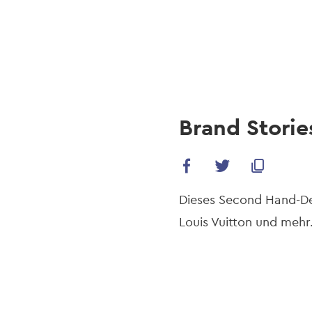
navi
Skip
to
main
content
Brand Storie
Dieses Second Hand-Des
Louis Vuitton und mehr