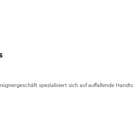
gation
s
ignergeschäft spezialisiert sich auf auffallende Hand
.