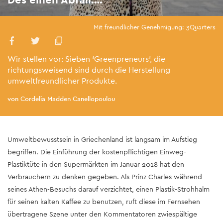
Mit freundlicher Genehmigung: 3Quarters
Wir stellen vor: Sieben ‘Greenpreneurs’, die
richtungsweisend sind durch die Herstellung
umweltfreundlicher Produkte.
von Cordelia Madden Canellopoulou
Umweltbewusstsein in Griechenland ist langsam im Aufstieg
begriffen. Die Einführung der kostenpflichtigen Einweg-
Plastiktüte in den Supermärkten im Januar 2018 hat den
Verbrauchern zu denken gegeben. Als Prinz Charles während
seines Athen-Besuchs darauf verzichtet, einen Plastik-Strohhalm
für seinen kalten Kaffee zu benutzen, ruft diese im Fernsehen
übertragene Szene unter den Kommentatoren zwiespältige