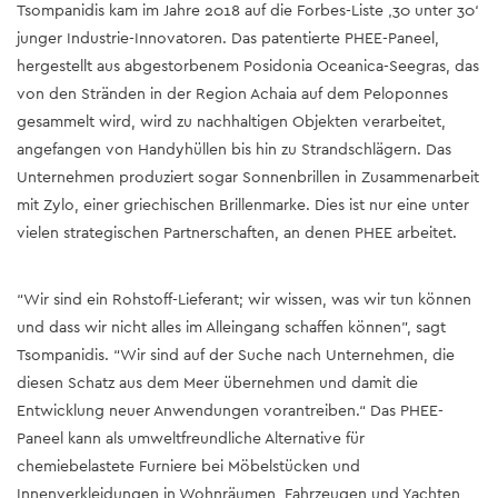
Tsompanidis kam im Jahre 2018 auf die Forbes-Liste ‚30 unter 30‘
junger Industrie-Innovatoren. Das patentierte PHEE-Paneel,
hergestellt aus abgestorbenem Posidonia Oceanica-Seegras, das
von den Stränden in der Region Achaia auf dem Peloponnes
gesammelt wird, wird zu nachhaltigen Objekten verarbeitet,
angefangen von Handyhüllen bis hin zu Strandschlägern. Das
Unternehmen produziert sogar Sonnenbrillen in Zusammenarbeit
mit Zylo, einer griechischen Brillenmarke. Dies ist nur eine unter
vielen strategischen Partnerschaften, an denen PHEE arbeitet.
“Wir sind ein Rohstoff-Lieferant; wir wissen, was wir tun können
und dass wir nicht alles im Alleingang schaffen können”, sagt
Tsompanidis. “Wir sind auf der Suche nach Unternehmen, die
diesen Schatz aus dem Meer übernehmen und damit die
Entwicklung neuer Anwendungen vorantreiben.“ Das PHEE-
Paneel kann als umweltfreundliche Alternative für
chemiebelastete Furniere bei Möbelstücken und
Innenverkleidungen in Wohnräumen, Fahrzeugen und Yachten