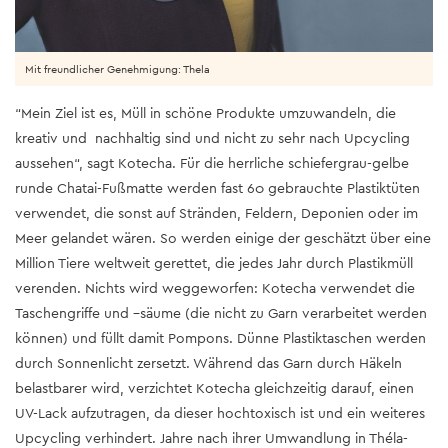
Mit freundlicher Genehmigung: Thela
“Mein Ziel ist es, Müll in schöne Produkte umzuwandeln, die
kreativ und nachhaltig sind und nicht zu sehr nach Upcycling
aussehen“, sagt Kotecha. Für die herrliche schiefergrau-gelbe
runde Chatai-Fußmatte werden fast 60 gebrauchte Plastiktüten
verwendet, die sonst auf Stränden, Feldern, Deponien oder im
Meer gelandet wären. So werden einige der geschätzt über eine
Million Tiere weltweit gerettet, die jedes Jahr durch Plastikmüll
verenden. Nichts wird weggeworfen: Kotecha verwendet die
Taschengriffe und –säume (die nicht zu Garn verarbeitet werden
können) und füllt damit Pompons. Dünne Plastiktaschen werden
durch Sonnenlicht zersetzt. Während das Garn durch Häkeln
belastbarer wird, verzichtet Kotecha gleichzeitig darauf, einen
UV-Lack aufzutragen, da dieser hochtoxisch ist und ein weiteres
Upcycling verhindert. Jahre nach ihrer Umwandlung in Théla-