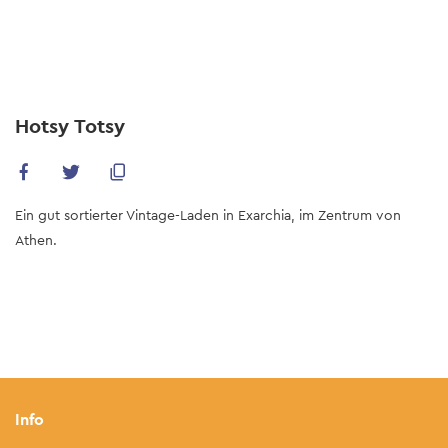
Skip
to
main
content
Hotsy Totsy
Ein gut sortierter Vintage-Laden in Exarchia, im Zentrum von
Athen.
Info